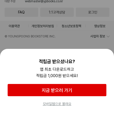
대량 주문
webmaster@ypbooks.co.kr
FAQ
1:1고객상담
로그인
이용약관
개인정보처리방침
청소년보호정책
영상정보
사업자 정보
© YOUNGPOONG BOOKSTORE INC.
적립금 받으셨나요?
앱 최초 다운로드하고
적립금 1,000원 받으세요!
지금 받으러 가기
모바일웹으로 볼래요
홈
카테고리
검색
MY
최근