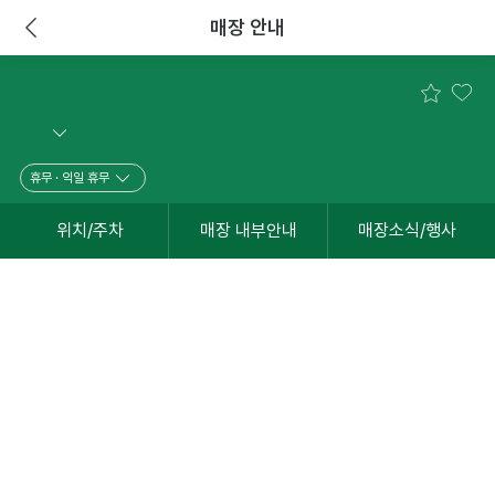
매장 안내
내 나우드림 수령점 설정
관심매장 설정
이전
휴무
·
익일 휴무
위치/주차
매장 내부안내
매장소식/행사