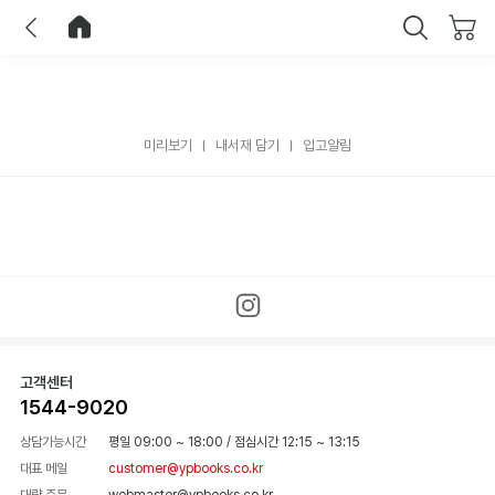
이전
홈으로 이동
닫기
미리보기
내서재 담기
입고알림
고객센터
1544-9020
상담가능시간
평일 09:00 ~ 18:00
/
점심시간 12:15 ~ 13:15
대표 메일
customer@ypbooks.co.kr
대량 주문
webmaster@ypbooks.co.kr