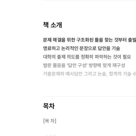
책 소개
문제 해결을 위한 구조화된 틀을 찾는 것부터 출
명료하고 논리적인 문장으로 답안을 기술
대학의 출제 의도를 정확히 파악하는 것이 필요
발문 물음을
‘
답안 구성
’
방향에 맞게 재구성
기출문제와 예시답안 그리고 논술
,
합격의 기술 
수능으로 대표되는 대학 입시는 일련의 평가 기준
논술에서 중요한 것은 대학의 출제 의도에 맞춰
,
목차
대학은 객관적인 평가 기준을 마련하기 위해 논
틀에 따라 답안을 작성할 것을 요구한다
.
이를 위
[목 차]
모든 것들을 밝히고
,
발문 물음에 맞게 답안을 논
출제한다
.
따라서 논술은 문제 해결을 위한 구조