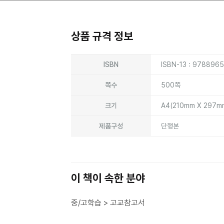
상품 규격 정보
상품상세정보
ISBN
ISBN-13 : 978896
쪽수
500쪽
크기
A4(210mm X 297m
제품구성
단행본
이 책이 속한 분야
중/고학습 > 고교참고서