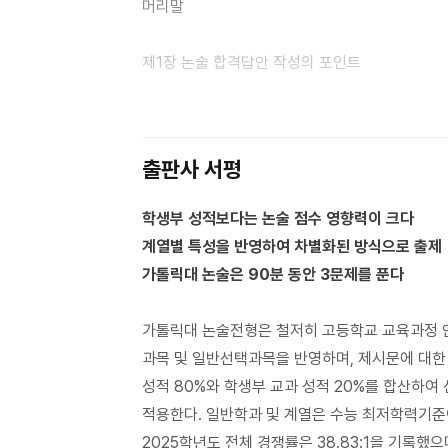
머리말
주제 개념을 파악하고
,
논증할 내용의 판단 근거
명제로써 정리하면서
,
답안 작성을 위한 논리 구
제
1
장 논술 합격답안 작성의 포인트
출제자의 의도를 집약한 것이 논제의 요구로
,
일련
논술답안 작성을 위한 논리적 서술의 뼈대라 할 
논술 합격답안 작성의 포인트
10
정확히 찾아내면
‘
논점이탈
’
같은 뼈아픈 실수를 
논술문제 풀이 과정
과정에서 빠르게 정리하고 넘어가야 할 중요한 
출판사 서평
논증할 내용을 재구성하는 요령
질문으로 재구성하는 작업이다
.
논제는 말하자면 
연세대 인문
·
사회 논술의 핵심 포인트
재구성한 출제 의도의 집약이라 할 수 있다
.
이때
,
학생부 성적보다는 논술 점수 영향력이 크다
사이의 교집합 관계를 이루는 공통된 용어와 서
계열별 특성을 반영하여 차별화된 방식으로 출제
제
2
장 논술 기출문제와 해설
,
예시답안
찾아 밝히는 것은 그리 어렵지 않다
.
가톨릭대 논술은
90
분 동안
3
문제를 푼다
광운대
논술 합격답안
가톨릭대 논술전형은 철저히 고등학교 교육과정 
작성의 기술
과목 및 일반선택과목을 반영하며
,
제시문에 대한
광운대 인문논술의 핵심 포인트
성적
80%
와 학생부 교과 성적
20%
를 합산하여
주제는 관점을 따라 생각과 판단과 가치와 논리의
적용한다
.
일반학과 및 계열은 수능 최저학력기준
광운대
2026
인문논술
1
수시
(
문제
)
대입논술에서 관점 차이로 인해 발생하는 결과가 
2025
학년도 전체 경쟁률은
38.83:1
을
기록했으