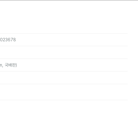
5023678
m, 국배판)