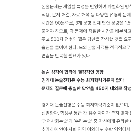
광운대
2026
인문논술
1
수시
(
해설과 예시답안
)
정확하게 드러남으로써 논증을 구성하는 논지와 
논술문제는 계열별 특성을 반영하여 차별화된 방
:
성찰
(
문제
1),
속도
(
문제
2)
출발점이자 문제 해결의
‘
키
’
라고 해도 과언은 아
적용
,
문제 해결
,
자료 해석 등 다양한 유형의 문
관계를 이루면서 제시문에 기술되는 것이 일반적
시간은
90
분으로
, 3
개 문항 전체 답안 분량은
1,
광운대
2026
인문논술
2
수시
(
문제
)
인간 본성의 근원
(
주제
)
인
‘
이기심과 이타심
(
관점
풀어야 하므로
,
각 문제에 적절한 시간을 배분하
광운대
2026
인문논술
2
수시
(
해설과 예시답안
결과를 바라보는
‘
두 입장
(
주제
):
긍정적
vs.
부정
주고
500
자 전후의 짧은 답안을 작성할 것을 요
:
인공지능 철학
(
문제
1),
정보 불평등
(
문제
2)
지시어도 관점의 범주에 속한다고 할 수 있다
.
습관을 들여야 한다
.
모의논술 자료를 적극적으로
따라서 학생들은 문제와 제시문을 읽고
,
발문 물
연습을 반복할 필요가 있다
.
광운대
2026
인문논술 모의
(
문제
)
다음
,
그것에 맞게 답안을 작성한다
.
발문 물음을 
광운대
2026
인문논술 모의
(
해설과 예시답안
)
재구성한 후
(
찾아 밝힌 후
),
그 과정에서 이해하고
논술 성적이 합격에 결정적인 영향
:
법과 민주주의의 한계
(
문제
1),
예수의 보편 사
한다
.
경기대 논술전형은 수능 최저학력기준이 없다
문제의 질문에 충실한 답안을
450
자 내외로 작
광운대
2025
인문논술
1
수시
(
문제
)
광운대
2025
인문논술
1
수시
(
해설과 예시답안
)
경기대 논술전형은 수능 최저학력기준이 없으며
,
:
인간과 동물의 관계
(
문제
1),
다수결 원칙의 문
선발한다
.
학생부 등급 간 점수 차이가 크지 않아
‘
언어사회논술
’
과
‘
수리논술
’
중 자신에게 유리한 
광운대
2025
인문논술
2
수시
(
문제
)
추가하여 언어
·
사회 영역 이외에도 수학 영역에서