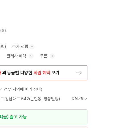
000
적립)
추가 적립
결제사 혜택
쿠폰
추가 적립 안내 표시/숨기기
혜택 표시/숨기기
금
과 등급별 다양한
회원 혜택
보기
등록 페이지로 이동
 경우 지역에 따라 상이)
구 강남대로 542(논현동, 영풍빌딩)
지역변경
4(금) 출고 가능