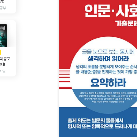
방법
 공부
AD
광고
믹 공포
다!
바늘