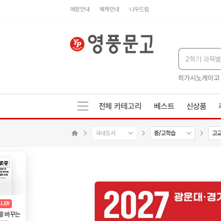
매장안내
혜택안내
나우드림
세네카의 처방전
독하게 돈 공부
성해나 기담집
히가시노게이고
전체 카테고리
베스트
신상품
국내도서
중/고학습
고
수량감소
수량증가
메인으로 이동
AD
광고
LLER
를 바꾸는