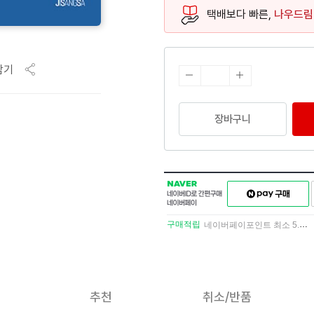
택배보다 빠른,
나우드림
담기
장바구니
NAVER
네이버페이
네이버
구매하기
ID로
간편구매
구매적립
네이버페이포인트 최소 5.5% 적립
네이버페이
추천
취소/반품