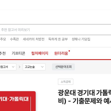
검색
 추모
수족관
세네카의 처방전
독하게 돈 공부
성해나 기담집
추천
기프티콘
컬처페이지
원더리움
선택분야조회
교참고서
고교논술
소득공제
광운대 경기대 가톨릭
비) - 기출문제와 