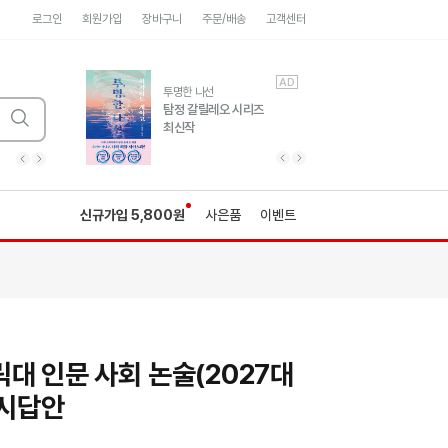
로그인
회원가입
장바구니
주문/배송
고객센터
AD
AD
유럽 도시 기행3
투명한 나선
풍성한 서사와 인문학적
탐정 갈릴레오 시리즈
통찰!
최신작
광고
광고
광고
광고
광고
히가시노게이고 추모
수족관
세네카의 처방전
독하게 돈 공부
성해나 기담집
이전 슬라이드 보기
다음 슬라이드 보기
이전
다음
신규가입 5,800원
사은품
이벤트
대 인문 사회 논술(2027대
예시답안