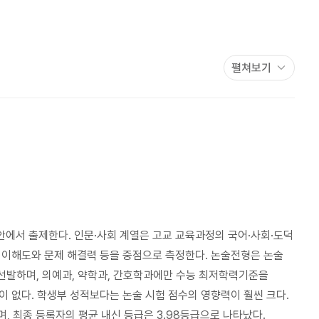
인 핵심어를 찾고
,
논증 지시어 물음의 대답을 제시문에서 찾아
조를 찾아 밝히는 것이다
.
의 구조화된 틀을 따라 발문 물음으로 제시된다
.
그 핵심은
펼쳐보기
수 있는 핵심어와 명제를 찾아 밝히는 것이다
.
제시문을 읽고 이것만
저지르지 않으며
,
논술답안을 막힘없이 기술된다
.
문제 풀이
사항은
,
발문 물음
(
문제
)
을 제시된 지문과의 관계를 살펴
‘
논제
’
의
발문 물음을 주제 개념
,
논증 지시어라는 일련의 개념적 사고 틀로
주제어는 발문 물음에서 명시적으로 드러나 있거나
,
또는 제시문들
술로 제시되면서 제시문 여기저기에 기술되어 있다
.
따라서 이것을
안에서 출제한다
.
인문
·
사회 계열은 고교 교육과정의 국어
·
사회
·
도덕
 이해도와 문제 해결력 등을 중점으로 측정한다
.
논술전형은 논술
 선발하며
,
의예과
,
약학과
,
간호학과에만 수능 최저학력기준을
 차이를 드러내면서 글의 중심 생각을 공유하고 구분한다
.
이 없다
.
학생부 성적보다는 논술 시험 점수의 영향력이 훨씬 크다
.
곧 제시문별 중심 생각으로
,
제시문 내용은 관점을 따라 핵심이
며
,
최종 등록자의 평균 내신 등급은
3.98
등급으로 나타났다
.