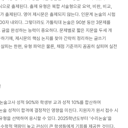
논거로 채택된다
.
제시문 속
‘
관점 찾기
’
는 논술문제 풀이의
식으로 출제된다
.
출제 유형은 복합 서술형으로 요약
,
비판
,
비교
,
니다
.
대입논술에서
‘
관점
’
에 해당하는 개념어는 이항 대립적인
제가 출제된다
.
영어 제시문은 출제되지 않는다
.
인문계 논술의 시험
이다
.
예를 들어
,
사회 현상 이론에서의
‘
기능론과 갈등론
(
관점
)’,
500
자 내외다
.
그렇더라도 가톨릭대 논술은
90
분 동안
3
문제를
)’
처럼 교과과정에서 다루는 핵심 개념어는 물론이고
,
도덕 행위
고 글을 완성하는 능력이 중요하다
.
문제별로 짧은 지문을 두세 개
)
적
(
관점
)’
처럼 행위의 지향성이나 결과의 방향성을 드러내는
구하기에
,
제시문의 핵심 논지를 찾아 간략히 정리하는 글쓰기
 살피는 한편
,
유형 파악은 물론
,
채점 기준까지 꼼꼼히 살피며 실전
음을 논제의 질문으로 재구성해서 논의의 초점을 한 방향으로 모은
풀어서 논제 질문의 핵심인 주제 개념
(
주제와 관점
)
을 따라
 정리한 결과를 논증 지시어의 요구에 적용하면서 답안을 작성해야
랑
(
문제
2)
성
논술고사 성적
90%
와 학생부 교과 성적
10%
를 합산하여
제점
(
문제
2)
 논술 성적이 합격에 결정적인 영향을 미친다
.
지원자가 원서 접수 시
유형을 선택하여 응시할 수 있다
. 2025
학년도부터
‘
수리논술
’
을
 수학적 역량이 높고 관심이 큰 학생들에게 기회를 제공한 것이다
.