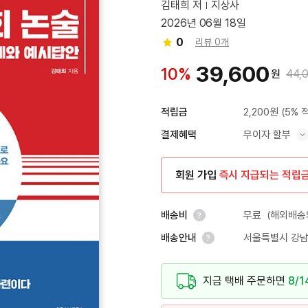
김태희 저
지상사
2026년 06월 18일
0
리뷰 0개
39,600
10%
원
44,
2,200원
(5% 
적립금
무이자 할부
결제혜택
혜택 표시/숨기기
회원 가입
즉시 지급되는 적립
무료
(해외배송의
배송비
서울특별시 강남
배송안내
안내 열기
안내 열기
지금 택배 주문하면
8/1