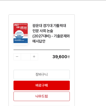
광운대 경기대 가톨릭대
수량감소
수량증가
인문 사회 논술
(2027대비) - 기출문제와
예시답안
39,600
원
장바구니
바로구매
나우드림