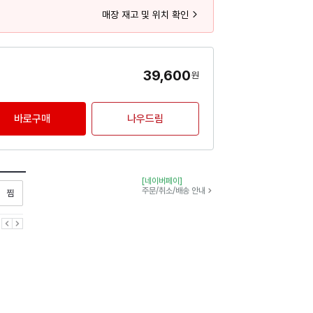
매장 재고 및 위치 확인
39,600
원
바로구매
나우드림
[네이버페이]
찜하기
주문/취소/배송 안내
이전
다음