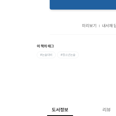
미리보기
내서재 
이 책의 태그
#논술대비
#청소년논술
도서정보
리뷰