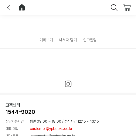
이전
홈으로 이동
닫기
미리보기
내서재 담기
입고알림
고객센터
1544-9020
상담가능시간
평일 09:00 ~ 18:00
/
점심시간 12:15 ~ 13:15
대표 메일
customer@ypbooks.co.kr
대량 주문
webmaster@ypbooks.co.kr