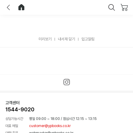
이전
홈으로 이동
닫기
미리보기
내서재 담기
입고알림
고객센터
1544-9020
상담가능시간
평일 09:00 ~ 18:00
/
점심시간 12:15 ~ 13:15
대표 메일
customer@ypbooks.co.kr
대량 주문
webmaster@ypbooks.co.kr