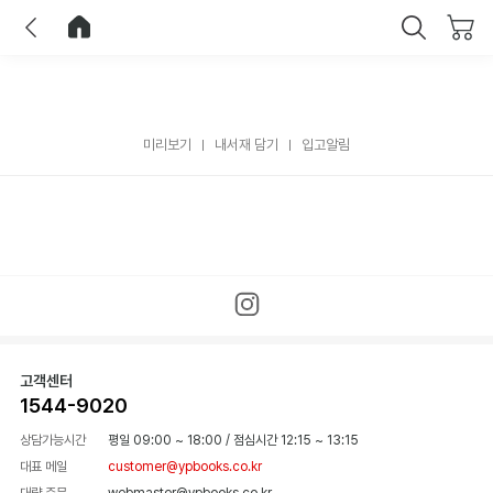
이전
홈으로 이동
닫기
미리보기
내서재 담기
입고알림
고객센터
1544-9020
상담가능시간
평일 09:00 ~ 18:00
/
점심시간 12:15 ~ 13:15
대표 메일
customer@ypbooks.co.kr
대량 주문
webmaster@ypbooks.co.kr