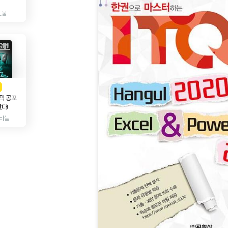
인물
AD
광고
믹 공포
다!
바늘