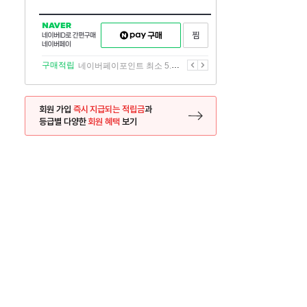
NAVER
네이버페이
찜하기
네이버
구매하기
ID로
간편구매
이전
다음
구매적립
네이버페이포인트 최소 5.5% 적립
네이버페이
회원 가입
즉시 지급되는 적립금
과
등급별 다양한
회원 혜택
보기
등록 페이지로 이동
사은품
사은품
달의 리뷰왕
신규가입시 최대 
26.01.01 ~ 2026.12.31
2025.12.31 ~ 2