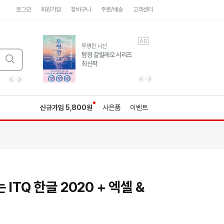
로그인
회원가입
장바구니
주문/배송
고객센터
AD
AD
유럽 도시 기행3
투명한 나선
풍성한 서사와 인문학적
탐정 갈릴레오 시리즈
통찰!
최신작
광고
광고
광고
광고
광고
히가시노게이고 추모
수족관
세네카의 처방전
독하게 돈 공부
성해나 기담집
이전 슬라이드 보기
다음 슬라이드 보기
이전
다음
신규가입 5,800원
사은품
이벤트
ITQ 한글 2020 + 엑셀 &