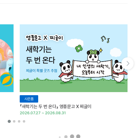
다음 슬라이드 보기
사은품
『새학기는 두 번 온다』 영풍문고 X 찌글이
이
2026.07.27 ~ 2026.08.31
20