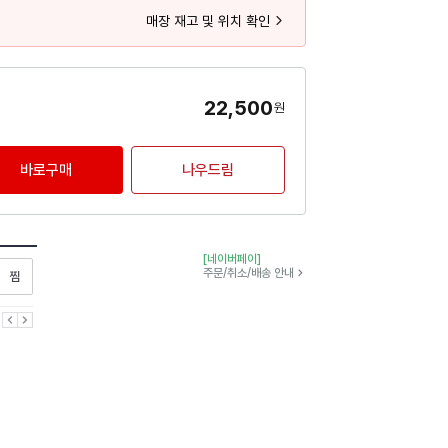
매장 재고 및 위치 확인
22,500
원
바로구매
나우드림
[네이버페이]
찜하기
주문/취소/배송 안내
이전
다음