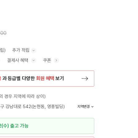
000
적립)
추가 적립
결제사 혜택
쿠폰
추가 적립 안내 표시/숨기기
혜택 표시/숨기기
금
과 등급별 다양한
회원 혜택
보기
등록 페이지로 이동
 경우 지역에 따라 상이)
구 강남대로 542(논현동, 영풍빌딩)
지역변경
2(수) 출고 가능