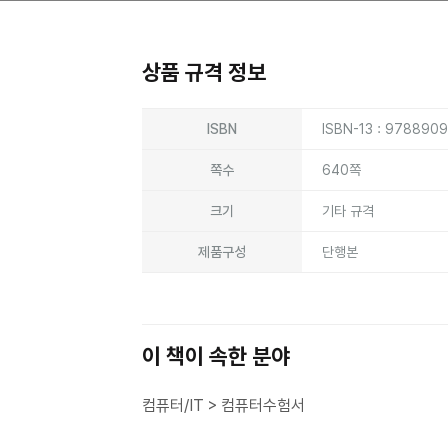
상품 규격 정보
상품상세정보
ISBN
ISBN-13 : 978890
쪽수
640쪽
크기
기타 규격
제품구성
단행본
이 책이 속한 분야
컴퓨터/IT > 컴퓨터수험서