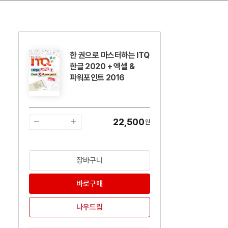
한 권으로 마스터하는 ITQ
수량감소
수량증가
한글 2020 + 엑셀 &
파워포인트 2016
22,500
원
장바구니
바로구매
나우드림