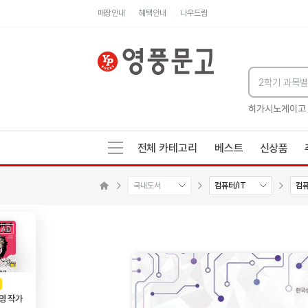
매장안내
혜택안내
나우드림
세네카의 처방전
독하게 돈 공부
성해나 기담집
히가시노게이고
전체 카테고리
베스트
신상품
국내도서
컴퓨터/IT
컴
수량감소
수량증가
메인으로 이동
AD
광고
영 작가