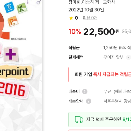
장미희,이승하 저
교학사
2022년 10월 30일
0
리뷰 0개
22,500
10%
원
25,
1,250원
(5% 
적립금
무이자 할부
결제혜택
혜택 표시/숨기기
회원 가입
즉시 지급되는 적립
무료
(해외배송의
배송비
서울특별시 강남
배송안내
안내 열기
안내 열기
지금 택배 주문하면
8/1