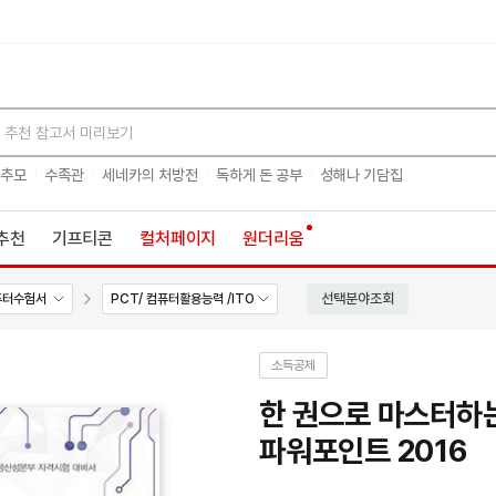
검색
 추모
수족관
세네카의 처방전
독하게 돈 공부
성해나 기담집
추천
기프티콘
컬처페이지
원더리움
선택분야조회
퓨터수험서
PCT/ 컴퓨터활용능력 /ITO
소득공제
한 권으로 마스터하는 
파워포인트 2016