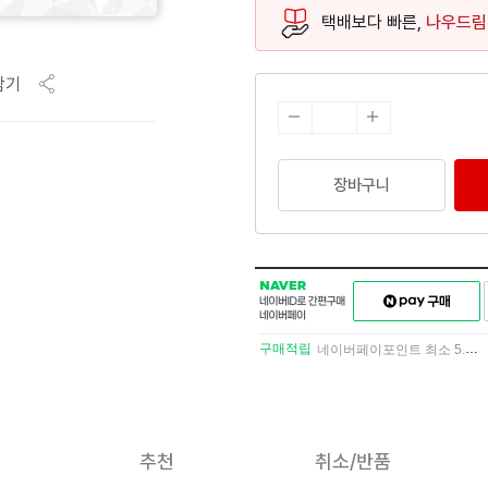
택배보다 빠른,
나우드림
담기
장바구니
NAVER
네이버페이
네이버
구매하기
ID로
간편구매
구매적립
네이버페이포인트 최소 5.5% 적립
네이버페이
추천
취소/반품