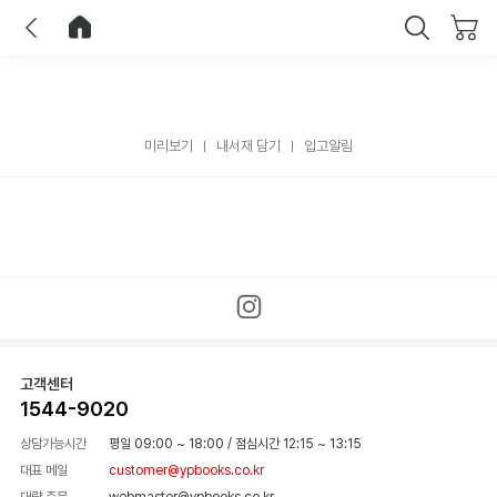
이전
홈으로 이동
닫기
미리보기
내서재 담기
입고알림
고객센터
1544-9020
상담가능시간
평일 09:00 ~ 18:00
/
점심시간 12:15 ~ 13:15
대표 메일
customer@ypbooks.co.kr
대량 주문
webmaster@ypbooks.co.kr