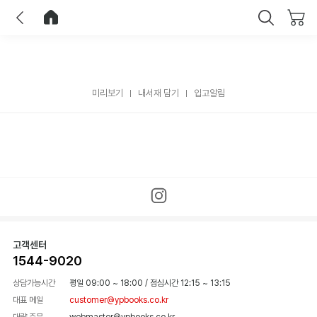
이전
홈으로 이동
닫기
미리보기
내서재 담기
입고알림
고객센터
1544-9020
상담가능시간
평일 09:00 ~ 18:00
/
점심시간 12:15 ~ 13:15
대표 메일
customer@ypbooks.co.kr
대량 주문
webmaster@ypbooks.co.kr