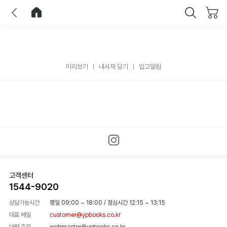
이전
홈으로 이동
닫기
미리보기
내서재 담기
입고알림
고객센터
1544-9020
상담가능시간
평일 09:00 ~ 18:00
/
점심시간 12:15 ~ 13:15
대표 메일
customer@ypbooks.co.kr
대량 주문
webmaster@ypbooks.co.kr