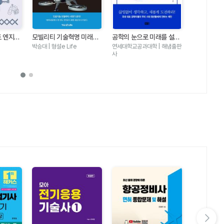
트 엔지니
모빌리티 기술혁명 미래보
공학의 눈으로 미래를 설계
공학이란 무
 24시간
고서 2030
하라
박승대 | 형설e Life
연세대학교공과대학 | 해냄출판
성풍현외카이스
 담긴 공
사
살림FRIEND