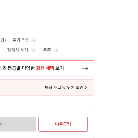
적립)
추가 적립
결제사 혜택
쿠폰
추가 적립 안내 표시/숨기기
혜택 표시/숨기기
금
과 등급별 다양한
회원 혜택
보기
등록 페이지로 이동
매장 재고 및 위치 확인
절
나우드림