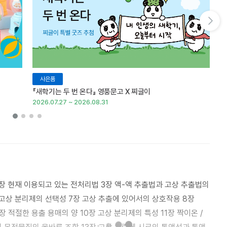
다음 슬라이드 보기
사은품
『새학기는 두 번 온다』 영풍문고 X 찌글이
이
2026.07.27 ~ 2026.08.31
20
2장 현재 이용되고 있는 전처리법 3장 액-액 추출법과 고상 추출법의
장 고상 분리제의 선택성 7장 고상 추출에 있어서의 상호작용 8장
 적절한 용출 용매의 양 10장 고상 분리제의 특성 11장 짝이온 /