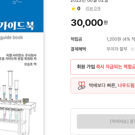
2022년 06월 02일
0
리뷰 0개
30,000
원
1,200원
(4% 
적립금
무이자 할부
결제혜택
혜택 표시/숨기기
회원 가입
즉시 지급되는 적립
택배보다 빠른,
나우드림
[택배배송] 품