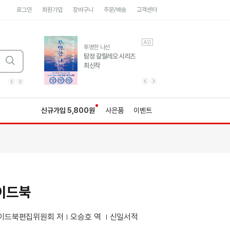
로그인
회원가입
장바구니
주문/배송
고객센터
AD
AD
유럽 도시 기행3
투명한 나선
풍성한 서사와 인문학적
탐정 갈릴레오 시리즈
통찰!
최신작
광고
광고
광고
광고
광고
히가시노게이고 추모
수족관
세네카의 처방전
독하게 돈 공부
성해나 기담집
이전 슬라이드 보기
다음 슬라이드 보기
이전
다음
신규가입 5,800원
사은품
이벤트
가이드북
이드북편집위원회 저
오승호 역
신일서적