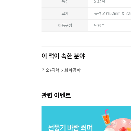
쪽수
304쪽
크기
규격 외(152mm X 2
제품구성
단행본
이 책이 속한 분야
기술/공학 > 화학공학
관련 이벤트