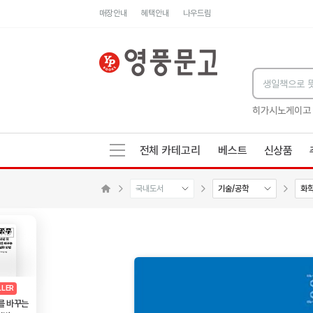
매장안내
혜택안내
나우드림
세네카의 처방전
독하게 돈 공부
성해나 기담집
히가시노게이고
전체 카테고리
베스트
신상품
국내도서
기술/공학
화
메인으로 이동
AD
광고
LLER
를 바꾸는