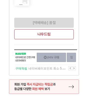
[택배배송] 품절
나우드림
NAVER
네이버페이
찜하기
네이버
구매하기
ID로
간편구매
이전
다음
구매적립
네이버페이포인트 최소 5.5% 적립
네이버페이
회원 가입
즉시 지급되는 적립금
과
등급별 다양한
회원 혜택
보기
등록 페이지로 이동