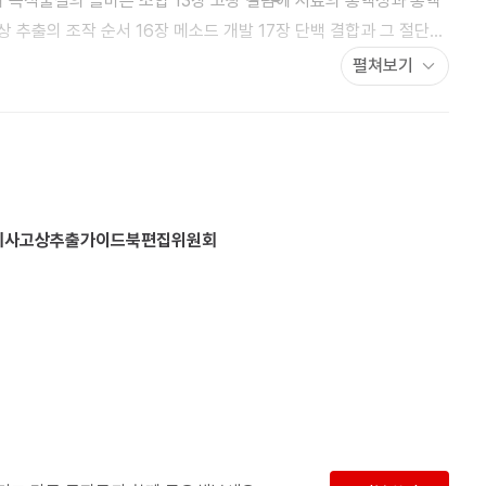
리 목적물질의 올바른 조합 13장 고상 컬럼에 시료의 통액성과 통액
상 추출의 조작 순서 16장 메소드 개발 17장 단백 결합과 그 절단법
펼쳐보기
바이오 응용 예 1장 의약품 분석에의 응용 2장 바이오 -
의 사용 고상 10장 상수 분석 등에 있어서 사용 고상 11장 환경수
회사고상추출가이드북편집위원회
료 중 미량 원소의 정량 15장 식품 조미료 중 납 및 카드뮴의 정량
 핵종 분석 17장 방사성 핵종 분석
입 사례 제4부 부록 - 참고 자료편 1장 고상
 3장 관능기별 pKa 참조 데이터 4장 InertSep 제품 사양 일람표