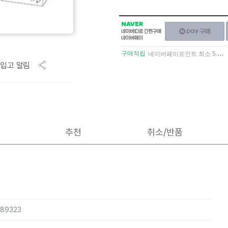
NAVER
네이버페이
네이버
구매하기
ID로
간편구매
구매적립
네이버페이포인트 최소 5.5% 적립
네이버페이
입고 알림
추천
취소/반품
489323