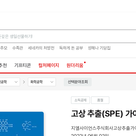
검색
 추모
수족관
세네카의 처방전
독하게 돈 공부
성해나 기담집
추천
기프티콘
컬처페이지
원더리움
선택분야조회
학공학
화학공학
소득공제
품절
고상 추출(SPE) 
지엘사이언스주식회사고상추출가