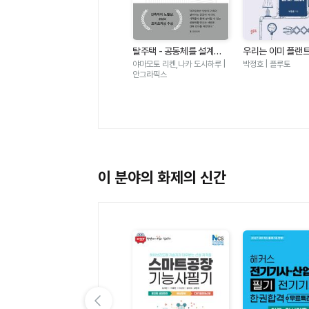
도시를 만드는 기술 이야기
- 다리 터널 도로 통신망 전
그레이디 힐하우스 | 한빛미디
탈주택 - 공동체를 설계하
우리는 이미 플랜
력망 철도 댐 상하수도 건설
어
는 건축
어링을 알고 있다 -
|
야마모토 리켄,나카 도시하루 |
박정호 | 플루토
장비까지 우리 주변을 둘러
만지고 쓰는 물건에
안그라픽스
싼 인프라의 모든 것
학 원리의 모든 것
이 분야의 화제의 신간