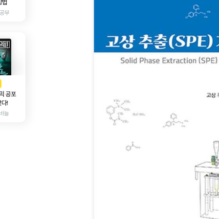
방법
 공부
AD
광고
믹 공포
다!
바늘