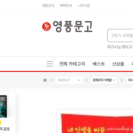
매장안내
혜택안내
나우드림
세네카의 처방전
독하게 돈 공부
성해나 기담집
히가시노게이고
전체 카테고리
베스트
신상품
국내도서
경제/자기계발
처
메인으로 이동
AD
광고
믹 공포