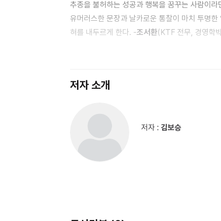
추종을 불허하는 성공과 행복을 꿈꾸는 사람이라면
유머러스한 문장과 날카로운 통찰이 마치 투명한 
혀를 내두르게 한다. -
조서환
(KTF 전무, 경영학박사,아태마케팅포
책의 매력은 박학한 두뇌 계발 이론과 소설적 재미
전설적인 기업에 입사한 주인공이 깨닫게 되는 창
본다면 변화된 자신의 모습을 발견할 수 있을 것
저자 소개
성공과 행복을 얻을 수 있다는 이 책의 강렬한 
불어넣어준다. -
조영탁
(휴넷 대표)
저자 :
김보승