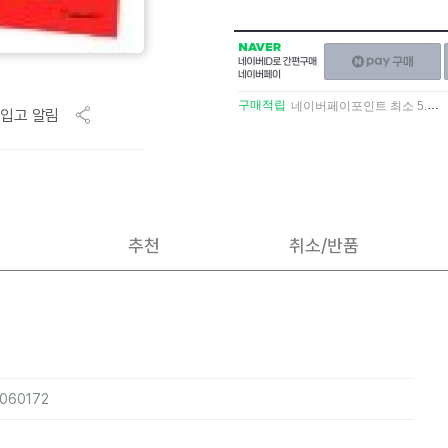
NAVER
네이버페이
네이버
구매하기
ID로
간편구매
구매적립
네이버페이포인트 최소 5.5% 적립
입고 알림
네이버페이
추천
취소/반품
2060172