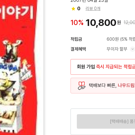
2007년 04월 23일
0
리뷰 0개
10,800
10%
원
12,0
600원
(5% 적
적립금
무이자 할부
결제혜택
혜택 표시/숨기기
회원 가입
즉시 지급되는 적립
택배보다 빠른,
나우드림
[택배배송] 품