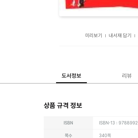
미리보기
내서재 담기
도서정보
리뷰
상품 규격 정보
상품상세정보
ISBN
ISBN-13 : 978899
쪽수
340쪽