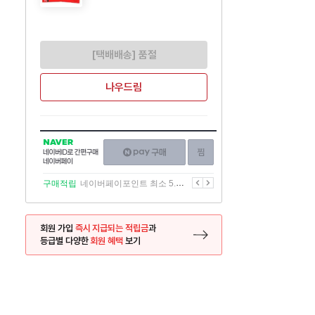
[택배배송] 품절
나우드림
NAVER
네이버페이
찜하기
네이버
구매하기
ID로
간편구매
이전
다음
구매적립
네이버페이포인트 최소 5.5% 적립
네이버페이
회원 가입
즉시 지급되는 적립금
과
등급별 다양한
회원 혜택
보기
등록 페이지로 이동