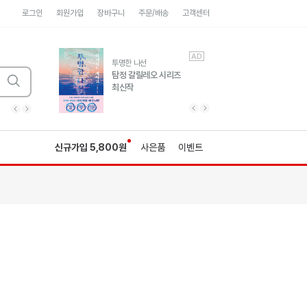
로그인
회원가입
장바구니
주문/배송
고객센터
AD
AD
유럽 도시 기행3
투명한 나선
풍성한 서사와 인문학적
탐정 갈릴레오 시리즈
통찰!
최신작
광고
광고
광고
광고
광고
히가시노게이고 추모
수족관
세네카의 처방전
독하게 돈 공부
성해나 기담집
이전 슬라이드 보기
다음 슬라이드 보기
이전
다음
신규가입 5,800원
사은품
이벤트