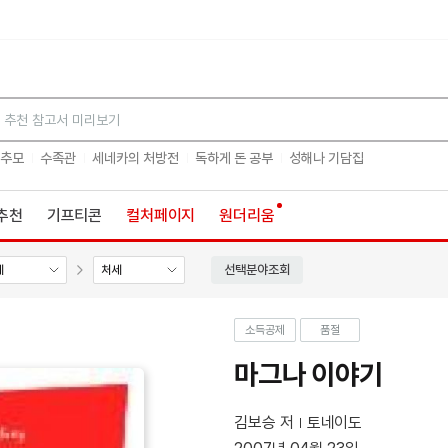
검색
 추모
수족관
세네카의 처방전
독하게 돈 공부
성해나 기담집
추천
기프티콘
컬처페이지
원더리움
선택분야조회
세
처세
소득공제
품절
마그나 이야기
김보승 저
토네이도