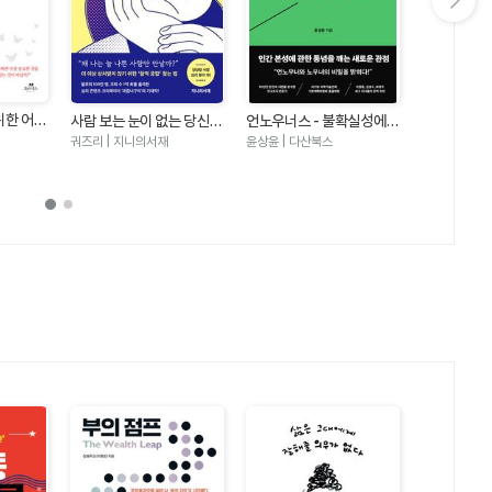
다음 슬라이드 보기
아무도 만만
위한 어린
사람 보는 눈이 없는 당신에
언노우너스 - 불확실성에
대화법
나이토 요시히토
의미를 잃
게 - 상처 주는 사람으로부
뛰어들어 가능성을 발견하
궈즈리 | 지니의서재
윤상윤 | 다산북스
하는 가장
터 나를 구하는 관계 심리학
는 사람들
위로