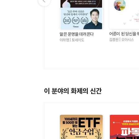
이전 슬라이드 보기
어른이 된 당신을 
 좋
심리학이 이토록 쓸모 있을
말은 운명을 데려온다
왕자의 말 - 삶의 
줄이야
김종원 | 오아시스
그라
박성미 | 한밤의책
이하영 | 토네이도
어버린 나에게 전
순수하고 찬란한 
이 분야의 화제의 신간