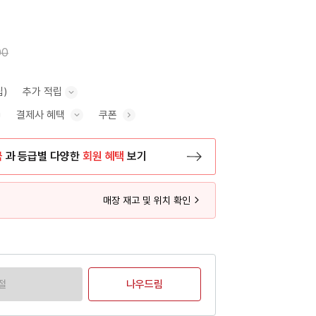
00
립)
추가 적립
결제사 혜택
쿠폰
추가 적립 안내 표시/숨기기
혜택 표시/숨기기
금
과 등급별 다양한
회원 혜택
보기
등록 페이지로 이동
매장 재고 및 위치 확인
절
나우드림