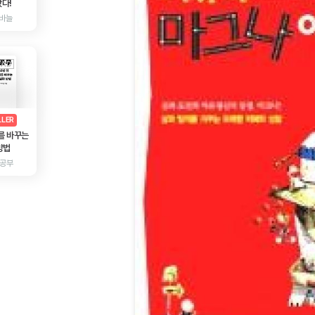
다!
바늘
AD
광고
LLER
를 바꾸는
방법
 공부