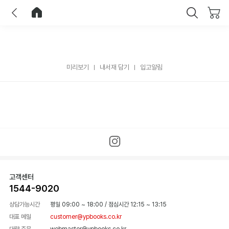
이전
홈으로 이동
닫기
미리보기
내서재 담기
입고알림
고객센터
1544-9020
상담가능시간
평일 09:00 ~ 18:00
/
점심시간 12:15 ~ 13:15
대표 메일
customer@ypbooks.co.kr
대량 주문
webmaster@ypbooks.co.kr