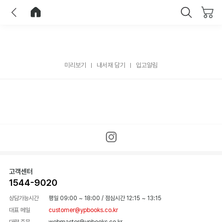
이전
홈으로 이동
닫기
미리보기
내서재 담기
입고알림
고객센터
1544-9020
상담가능시간
평일 09:00 ~ 18:00
/
점심시간 12:15 ~ 13:15
대표 메일
customer@ypbooks.co.kr
대량 주문
webmaster@ypbooks.co.kr