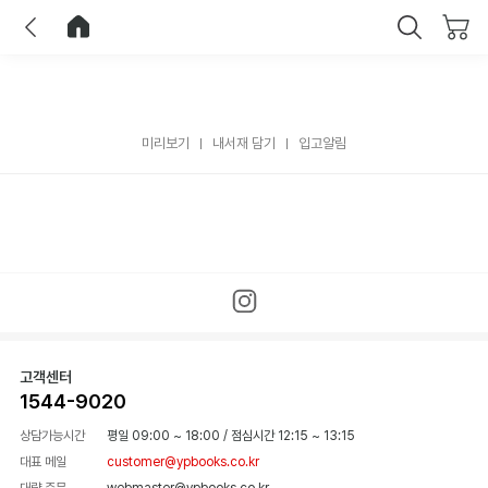
이전
홈으로 이동
닫기
미리보기
내서재 담기
입고알림
고객센터
1544-9020
상담가능시간
평일 09:00 ~ 18:00
/
점심시간 12:15 ~ 13:15
대표 메일
customer@ypbooks.co.kr
대량 주문
webmaster@ypbooks.co.kr