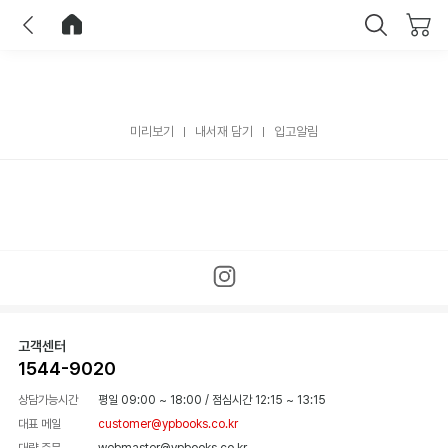
이전
홈으로 이동
닫기
미리보기
내서재 담기
입고알림
고객센터
1544-9020
상담가능시간
평일 09:00 ~ 18:00
/
점심시간 12:15 ~ 13:15
대표 메일
customer@ypbooks.co.kr
대량 주문
webmaster@ypbooks.co.kr