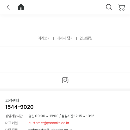
이전
홈으로 이동
닫기
미리보기
내서재 담기
입고알림
고객센터
1544-9020
상담가능시간
평일 09:00 ~ 18:00
/
점심시간 12:15 ~ 13:15
대표 메일
customer@ypbooks.co.kr
대량 주문
webmaster@ypbooks.co.kr