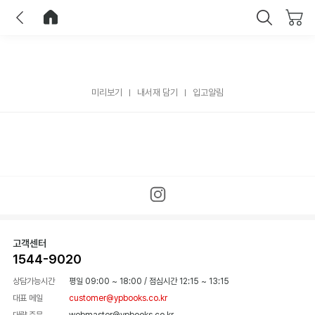
이전
홈으로 이동
닫기
미리보기
내서재 담기
입고알림
고객센터
1544-9020
상담가능시간
평일 09:00 ~ 18:00
/
점심시간 12:15 ~ 13:15
대표 메일
customer@ypbooks.co.kr
대량 주문
webmaster@ypbooks.co.kr