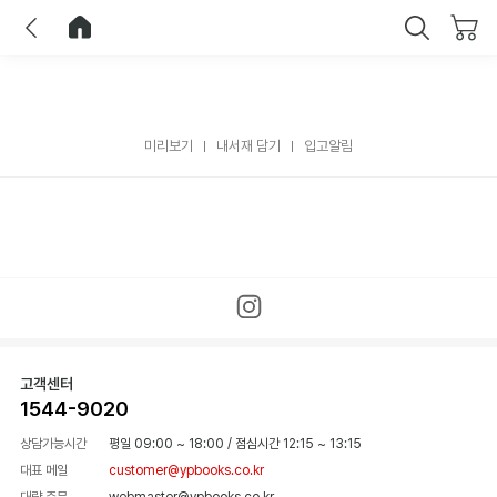
이전
홈으로 이동
닫기
미리보기
내서재 담기
입고알림
고객센터
1544-9020
상담가능시간
평일 09:00 ~ 18:00
/
점심시간 12:15 ~ 13:15
대표 메일
customer@ypbooks.co.kr
대량 주문
webmaster@ypbooks.co.kr