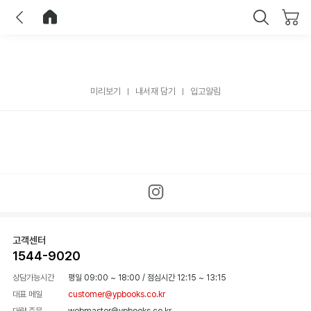
이전
홈으로 이동
닫기
미리보기
내서재 담기
입고알림
고객센터
1544-9020
상담가능시간
평일 09:00 ~ 18:00
/
점심시간 12:15 ~ 13:15
대표 메일
customer@ypbooks.co.kr
대량 주문
webmaster@ypbooks.co.kr