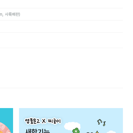
mm, 사륙배판)