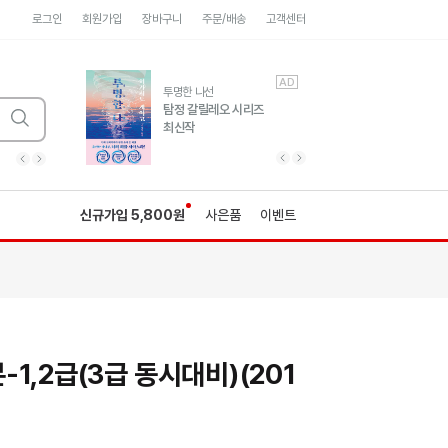
로그인
회원가입
장바구니
주문/배송
고객센터
AD
AD
유럽 도시 기행3
투명한 나선
풍성한 서사와 인문학적
탐정 갈릴레오 시리즈
통찰!
최신작
광고
광고
광고
광고
광고
히가시노게이고 추모
수족관
세네카의 처방전
독하게 돈 공부
성해나 기담집
이전 슬라이드 보기
다음 슬라이드 보기
이전
다음
신규가입 5,800원
사은품
이벤트
1,2급(3급 동시대비)(201