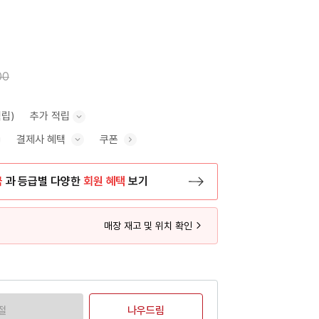
00
적립)
추가 적립
결제사 혜택
쿠폰
추가 적립 안내 표시/숨기기
혜택 표시/숨기기
금
과 등급별 다양한
회원 혜택
보기
등록 페이지로 이동
매장 재고 및 위치 확인
절
나우드림