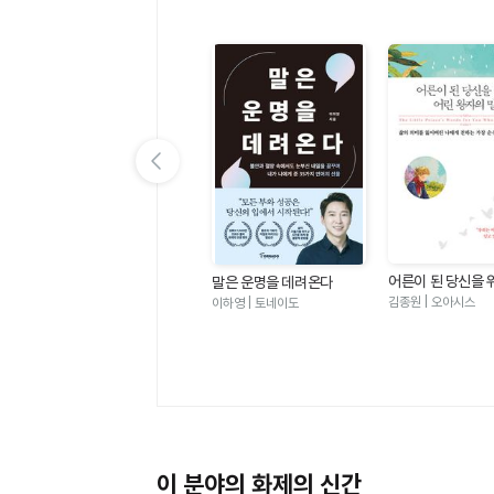
이전 슬라이드 보기
어른이 된 당신을 
 좋
심리학이 이토록 쓸모 있을
말은 운명을 데려온다
왕자의 말 - 삶의 
줄이야
김종원 | 오아시스
그라
박성미 | 한밤의책
이하영 | 토네이도
어버린 나에게 전
순수하고 찬란한 
이 분야의 화제의 신간