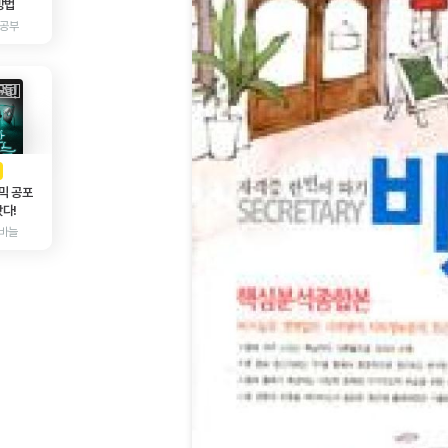
방법
 공부
AD
광고
믹 공포
다!
바늘