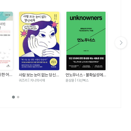
다음 슬라이드 보기
아무도 만만
위한 어린
사람 보는 눈이 없는 당신에
언노우너스 - 불확실성에
대화법
나이토 요시히토
의미를 잃
게 - 상처 주는 사람으로부
뛰어들어 가능성을 발견하
궈즈리 | 지니의서재
윤상윤 | 다산북스
하는 가장
터 나를 구하는 관계 심리학
는 사람들
위로