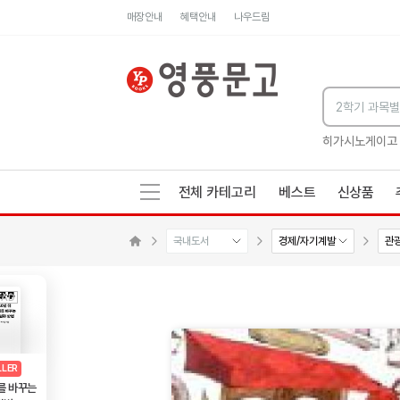
매장안내
혜택안내
나우드림
세네카의 처방전
독하게 돈 공부
성해나 기담집
히가시노게이고
전체 카테고리
베스트
신상품
국내도서
경제/자기계발
관
메인으로 이동
AD
광고
LLER
를 바꾸는