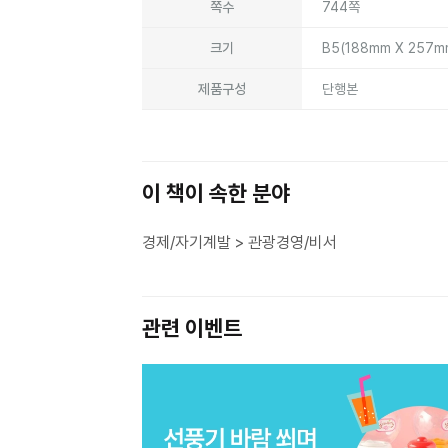
쪽수
744쪽
크기
B5(188mm X 257
제품구성
단행본
이 책이 속한 분야
경제/자기계발 > 관광경영/비서
관련 이벤트