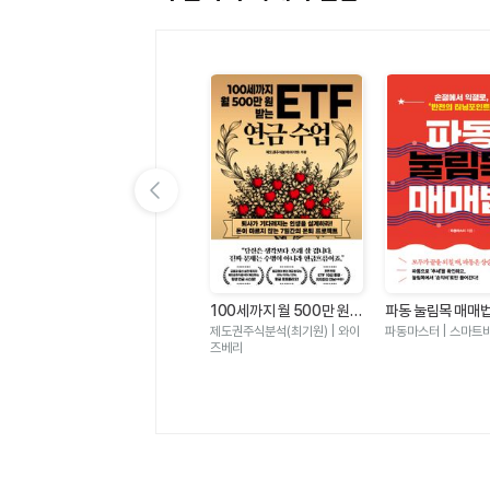
이전 슬라이드 보기
전
오늘 일 재밌었어 - 몰입은
100세까지 월 500만 원
파동 눌림목 매매
기회
있고 과로는 없는 하루
받는 ETF 연금 수업
서 익절로 반전의
브리 그로프 | 필름
제도권주식분석(최기원) | 와이
파동마스터 | 스마트
트
즈베리