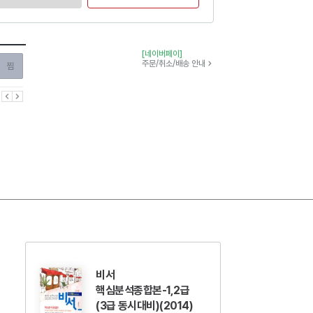
[네이버페이]
찜하기
주문/취소/배송 안내
이전
다음
비서
핵심분석종합본-1,2급
(3급 동시대비)(2014)