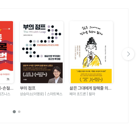
다음 슬라이드 보기
법-손절에
부의 점프
삶은 그대에게 잘해줄 의무
퇴근 후 10
 터닝포인
가 없다
국 주식 바
비즈니스
상승미소(이명로) | 스마트북스
페마 초드론 | 윌마
미부기 | 모티