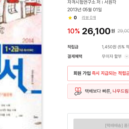
자격시험연구소 저
서원각
2013년 05월 01일
0
리뷰 0개
26,100
10%
원
29,0
1,450원
(5% 
적립금
무이자 할부
결제혜택
혜택 표시/숨기기
회원 가입
즉시 지급되는 적립
택배보다 빠른,
나우드림
[택배배송] 품