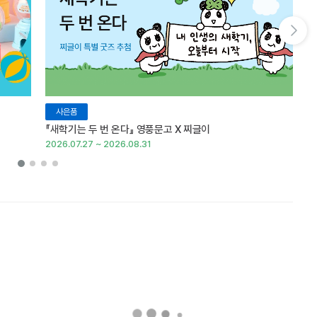
다음 슬라이드 보기
사은품
『새학기는 두 번 온다』 영풍문고 X 찌글이
이
2026.07.27 ~ 2026.08.31
20