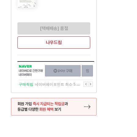
[택배배송] 품절
나우드림
NAVER
네이버페이
찜하기
네이버
구매하기
ID로
간편구매
이전
다음
구매적립
네이버페이포인트 최소 5.5% 적립
네이버페이
회원 가입
즉시 지급되는 적립금
과
등급별 다양한
회원 혜택
보기
등록 페이지로 이동