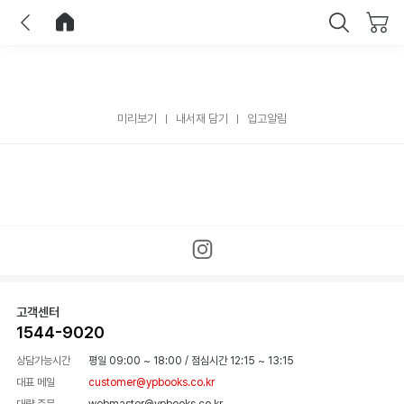
이전
홈으로 이동
닫기
미리보기
내서재 담기
입고알림
고객센터
1544-9020
상담가능시간
평일 09:00 ~ 18:00
/
점심시간 12:15 ~ 13:15
대표 메일
customer@ypbooks.co.kr
대량 주문
webmaster@ypbooks.co.kr