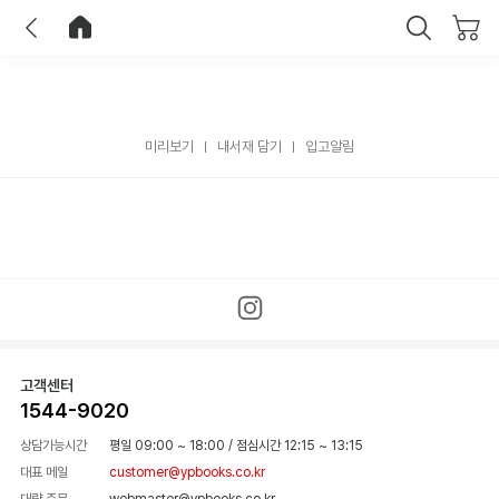
이전
홈으로 이동
닫기
미리보기
내서재 담기
입고알림
고객센터
1544-9020
상담가능시간
평일 09:00 ~ 18:00
/
점심시간 12:15 ~ 13:15
대표 메일
customer@ypbooks.co.kr
대량 주문
webmaster@ypbooks.co.kr