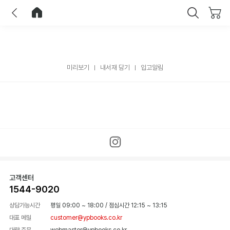
이전
홈으로 이동
닫기
미리보기
내서재 담기
입고알림
고객센터
1544-9020
상담가능시간
평일 09:00 ~ 18:00
/
점심시간 12:15 ~ 13:15
대표 메일
customer@ypbooks.co.kr
대량 주문
webmaster@ypbooks.co.kr