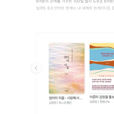
《어른의 관계를 가꾸는 100일 필사 노트》, 《어른
16. 꽃이 아닌 소나무 같은 팀이 되겠습니다.
일력》, 《내 언어의 한계는 내 세계의 한계이다》, 
17. 5분을 기다려서 포인트를 받겠습니다.
되는가》, 《부모 인문학 수업》, 《오십에 시작하는 
18. 내 운동화는 오른쪽이 많이 닳았어요.
19. 고마운 마음을 자주 표현하나요, 아쉬운 마
20. 와, 대박! 소름 돋아. 완전! 너무 좋아!
21. 저 사람은 좋은 책을 정성껏 읽은 사람이네.
22. 공정한 대우를 해 주어야 합니다.
23. 조기 교육은 중요한 걸까요?
24. 당신의 시간을 조금 빌릴 수 있을까요?
25. 나에게 가장 필요한 질문은 무엇인가요?
26. 자연을 보호합시다.
이전 슬라이드 보기
27. 나는 아직 가장 소중한 것을 찾지 못했어요.
28. 무작정 열심히 걷다 보면 목적지에 도착하게
29. 자동차의 성능이 좋으면 빠르게 달릴 수 있다
어른의 관계를 가꾸는 100
어른의 감정을 돌보
하
엄마의 마음 - 사랑해서 더
일 필사 노트
30. 넘어지는 게 두려워서 움직이고 싶지 않아요.
일 필사 노트
지
김종원 | 청림Life
김종원 | 청림Life
미안했던 날들
김종원 | 퍼스트펭귄
한