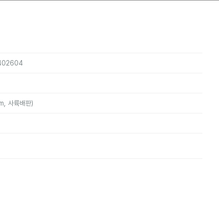
5402604
mm, 사륙배판)