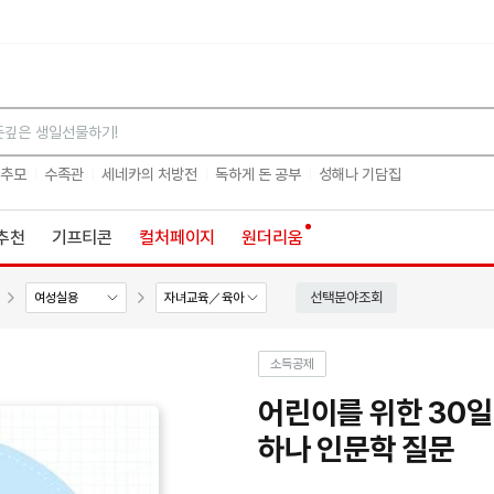
검색
 추모
수족관
세네카의 처방전
독하게 돈 공부
성해나 기담집
추천
기프티콘
컬처페이지
원더리움
선택분야조회
여성실용
자녀교육／육아
소득공제
어린이를 위한 30일
하나 인문학 질문