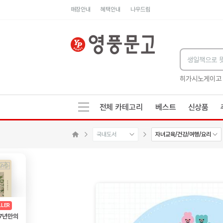
매장안내
혜택안내
나우드림
세네카의 처방전
독하게 돈 공부
성해나 기담집
히가시노게이고
전체 카테고리
베스트
신상품
국내도서
자녀교육/건강/여행/요리
수량감소
수량증가
메인으로 이동
AD
광고
LLER
 7년만의