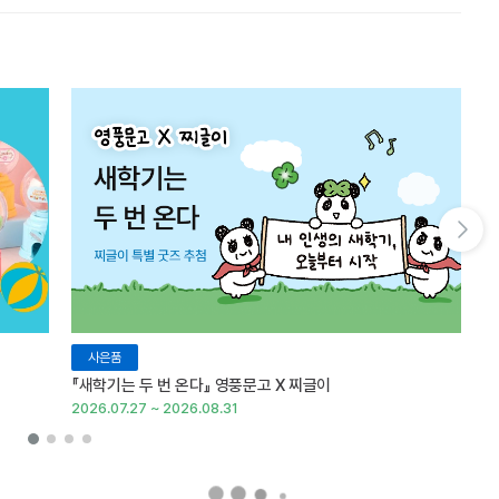
다음 슬라이드 보기
사은품
『새학기는 두 번 온다』 영풍문고 X 찌글이
이
2026.07.27 ~ 2026.08.31
20