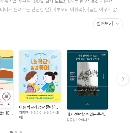
의 품격을 채우는 100일 필사 노트》, 《하루 한 장 365 인문학
《너에게 들려주는 단단한 말》, 《부모의 어휘력》, 《글은 어떻게 삶이
마음 공부》이 있다.
펼쳐보기
음을 자주 표현하나요?
다음 슬라이드 보기
믿는 만큼 할
 된다.
김종원 | 퍼
나는 학교가 정말 좋아!(김
.
종원의 어린이 마음 학교 2)
김종원 | 상상아이(상상아카데
는 100
내가 선택할 수 있는 품격
미)
있는 태도에 관하여(큰글자
김종원 | 오아시스
도서)