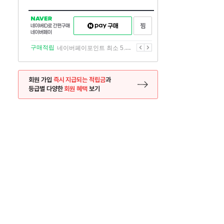
NAVER
네이버페이
찜하기
네이버
구매하기
ID로
간편구매
이전
다음
구매적립
네이버페이포인트 최소 5.5% 적립
네이버페이
회원 가입
즉시 지급되는 적립금
과
등급별 다양한
회원 혜택
보기
등록 페이지로 이동
사은품
사은품
달의 리뷰왕
신규가입시 최대 
26.01.01 ~ 2026.12.31
2025.12.31 ~ 2