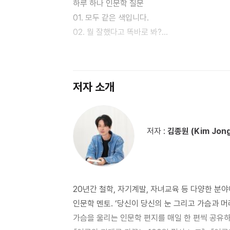
하루 하나 인문학 질문
관해 한층 더 깊이 들어가 본다. 다양한 질문들은
01. 모두 같은 색입니다.
것이다. 마지막 3단계 응용법에서는 아이 스스로 
02. 뭘 잘했다고 똑바로 봐?
글쓰기의 바탕이 되는 글감을 풍성하게 하는 능력을
03. 입은 옷의 수준으로 그 사람의 수준을 판단
04. 우리, 모두를 위해 마스크를 착용합시다.
05. 돈 많이 벌었으면 어려운 사람들에게 기부 좀
저자 소개
06. 저는 최선을 다했어요.
07. 자장면을 한 그릇만 주문해서 나누어 먹어요.
08. 내가 쓴 글이 잘 읽히지 않는 이유는 뭘까요?
저자 :
김종원 (Kim Jon
09. 누구나 당장 글을 잘 쓸 수 있어요.
10. 결과가 좋지 않을 것 같아 걱정이에요.
11. 음식을 골고루 섭취하는 것이 좋아요.
12. 나, 부모님께 정말 비싼 생일 선물을 받았다!
20년간 철학, 자기계발, 자녀교육 등 다양한 분야
13. 다들 조용히 해. 나만 이야기할 수 있으니까.
인문학 멘토. ‘당신이 당신의 눈 그리고 가슴과 
14. 빵을 실온에 두면 얼마나 보관할 수 있나요?
가슴을 울리는 인문학 편지를 매일 한 편씩 공유하고
15. 이 치킨은 너무 안 익어서 수의사가 살릴 수 