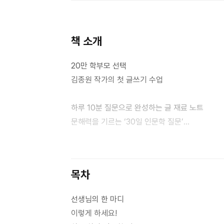
책 소개
20만 학부모 선택
김종원 작가의 첫 글쓰기 수업
하루 10분 질문으로 완성하는 글 재료 노트
문해력을 기르는 ‘30일 인문학 질문’
〈어린이를 위한 30일 인문학 글쓰기의 기적〉 시리
워크북 시리즈다. 〈내 아이를 위한 30일 인문학 
목차
필사’, ‘30일의 질문’, ‘30개의 단어’를 아이가
선생님의 한 마디
〈하루 하나 인문학 질문〉은 30일 동안 아이가 ‘
이렇게 하세요!
담은 워크북이다. 1단계 개념 잡기에서 짧은 글을