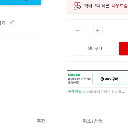
택배보다 빠른,
나우드림
담기
장바구니
NAVER
네이버페이
네이버
구매하기
ID로
간편구매
구매적립
네이버페이포인트 최소 5.5% 적립
네이버페이
추천
취소/반품