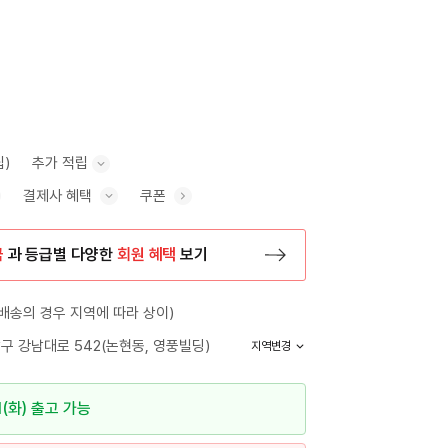
립)
추가 적립
결제사 혜택
쿠폰
추가 적립 안내 표시/숨기기
혜택 표시/숨기기
금
과 등급별 다양한
회원 혜택
보기
등록 페이지로 이동
배송의 경우 지역에 따라 상이)
구 강남대로 542(논현동, 영풍빌딩)
지역변경
1(화) 출고 가능