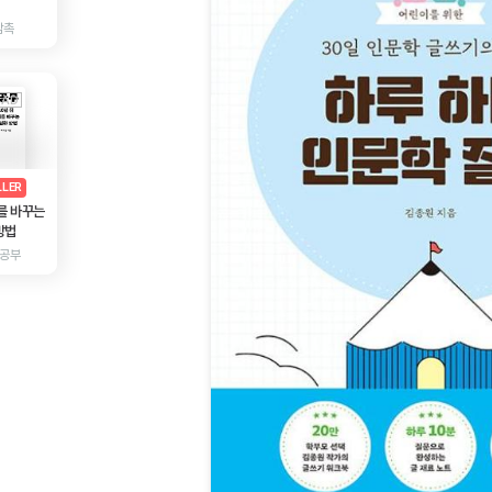
감촉
AD
광고
LLER
를 바꾸는
방법
 공부