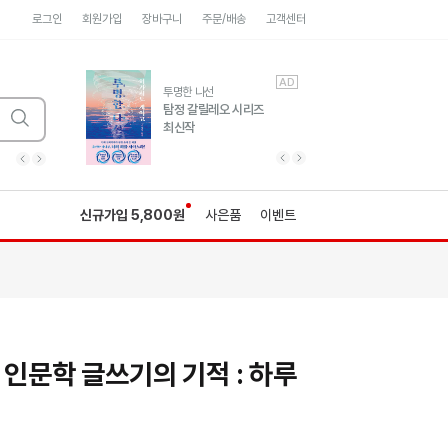
로그인
회원가입
장바구니
주문/배송
고객센터
AD
AD
유럽 도시 기행3
투명한 나선
풍성한 서사와 인문학적
탐정 갈릴레오 시리즈
통찰!
최신작
광고
광고
광고
광고
광고
히가시노게이고 추모
수족관
세네카의 처방전
독하게 돈 공부
성해나 기담집
이전 슬라이드 보기
다음 슬라이드 보기
이전
다음
신규가입 5,800원
사은품
이벤트
 인문학 글쓰기의 기적 : 하루