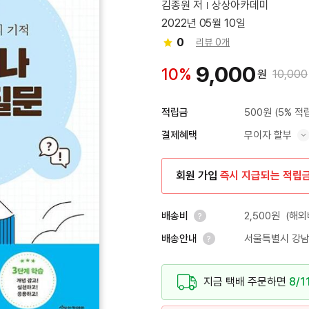
김종원 저
상상아카데미
2022년 05월 10일
0
리뷰 0개
9,000
10%
원
10,000
500원
(5% 적
적립금
무이자 할부
결제혜택
혜택 표시/숨기기
회원 가입
즉시 지급되는 적립
2,500원
(해외
배송비
서울특별시 강남
배송안내
안내 열기
안내 열기
지금 택배 주문하면
8/1