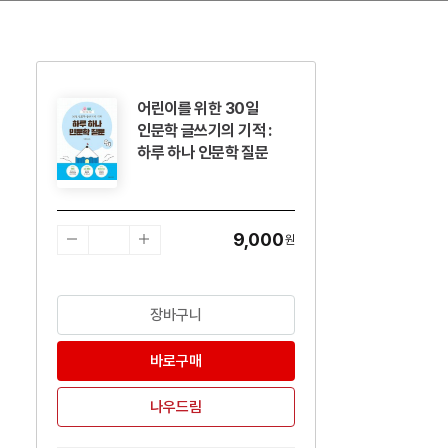
어린이를 위한 30일
수량감소
수량증가
인문학 글쓰기의 기적 :
하루 하나 인문학 질문
9,000
원
장바구니
바로구매
나우드림