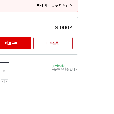
매장 재고 및 위치 확인
9,000
원
바로구매
나우드림
[네이버페이]
찜하기
주문/취소/배송 안내
이전
다음