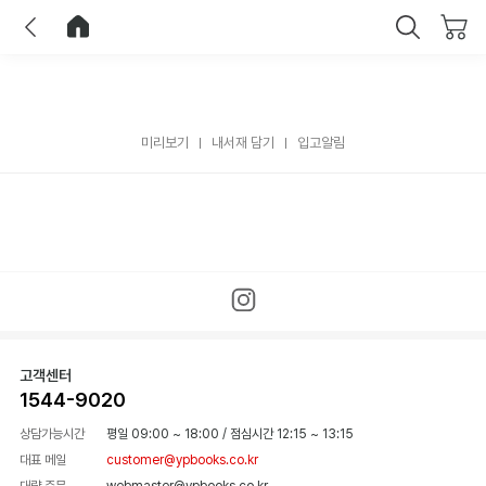
이전
홈으로 이동
닫기
미리보기
내서재 담기
입고알림
고객센터
1544-9020
상담가능시간
평일 09:00 ~ 18:00
/
점심시간 12:15 ~ 13:15
대표 메일
customer@ypbooks.co.kr
대량 주문
webmaster@ypbooks.co.kr