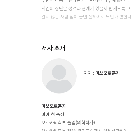
수면의 리듬은 변하는가 수면시간 하루에 8시간은 근거가 있는 것일까 나폴레옹과
시간의 장단은 성격과 관계가 있을까 밤새도록 코
갈지 않는 사람 잠이 들면 신체에서 무언가 변한다
아침에 음경이 발기되는 것은 무엇을 말해주는 것일까 여성의 경우는? 갓난아기가 잠이 오면 손이 따뜻
정말인가 역설수면 때 손은 따뜻해지는가 잠을 자
때 기분이 좋고 언짢은 것은 어째서 일까 자명종이 울리기도 전에 눈을 뜨게 되는 것은 어째서일까? “잠자는 애는
저자 소개
크는 애”란 말은 정말인가? 2. 꿈의 세계 - 그리고 다시 잠에 대하여 두 가지 꿈 사람은 몇 살부터 꿈을 꾸는가 꿈은
오장이 피로한 때문인가? 꿈은 보는 꿈뿐인가 꿈을
잠꼬대>와 <꿈>과는 일치하는가 꿈이란 무엇인가
저자 :
마쓰모토준지
각성과 수면의 기전 파블로프에 의한 수면의 기전 불면에 
대하여 오줌싸기와 꿈은 일치하는가 뇌의 어느 부
후기에 대신하여 – 인생에 있어서의 잠의 의의 역
마쓰모토준지
미에 현 출생
오사카의학부 졸업(의학박사)
오사카의학부 제1생리학교실에서 생체산화전위를 