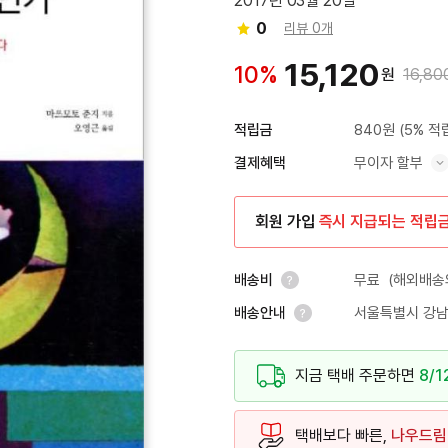
2017년 03월 20일
0
리뷰 0개
15,120
10%
원
16,80
840원
(5% 적
적립금
무이자 할부
결제혜택
혜택 표시/숨기기
회원 가입
즉시 지급되는 적립
무료
(해외배송의
배송비
서울특별시 강남
배송안내
안내 열기
안내 열기
지금 택배 주문하면
8/1
택배보다 빠른,
나우드림