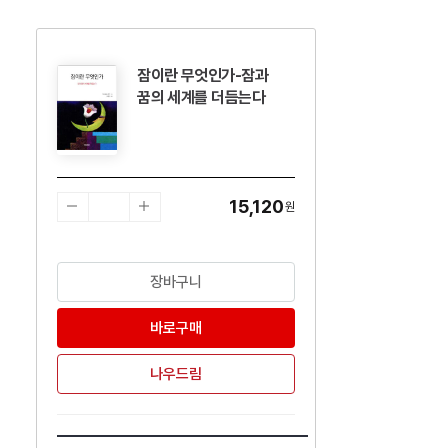
잠이란 무엇인가-잠과
수량감소
수량증가
꿈의 세계를 더듬는다
15,120
원
장바구니
바로구매
나우드림