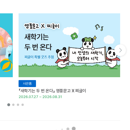
다음 슬라이드 보기
사은품
『새학기는 두 번 온다』 영풍문고 X 찌글이
이
2026.07.27 ~ 2026.08.31
20