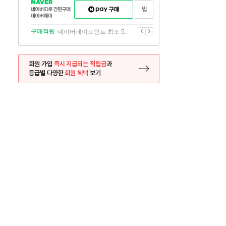
NAVER
네이버페이
찜하기
네이버
구매하기
ID로
간편구매
이전
다음
구매적립
네이버페이포인트 최소 5.5% 적립
네이버페이
회원 가입
즉시 지급되는 적립금
과
등급별 다양한
회원 혜택
보기
등록 페이지로 이동
사은품
사은품
달의 리뷰왕
신규가입시 최대 
26.01.01 ~ 2026.12.31
2025.12.31 ~ 2