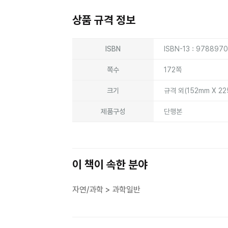
상품 규격 정보
상품상세정보
ISBN
ISBN-13 : 978897
쪽수
172쪽
크기
규격 외(152mm X 2
제품구성
단행본
이 책이 속한 분야
자연/과학 > 과학일반