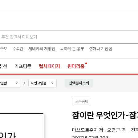
검색
 추모
수족관
세네카의 처방전
독하게 돈 공부
성해나 기담집
추천
기프티콘
컬처페이지
원더리움
선택분야조회
학일반
자연교양물
소득공제
잠이란 무엇인가-잠
마쓰모토준지 저
오영근 역
전