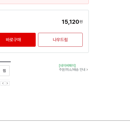
15,120
원
바로구매
나우드림
[네이버페이]
찜하기
주문/취소/배송 안내
이전
다음