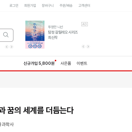
로그인
회원가입
장바구니
주문/배송
고객센터
AD
AD
유럽 도시 기행3
투명한 나선
풍성한 서사와 인문학적
탐정 갈릴레오 시리즈
통찰!
최신작
광고
광고
광고
광고
광고
히가시노게이고 추모
수족관
세네카의 처방전
독하게 돈 공부
성해나 기담집
이전 슬라이드 보기
다음 슬라이드 보기
이전
다음
신규가입 5,800원
사은품
이벤트
과 꿈의 세계를 더듬는다
파과학사