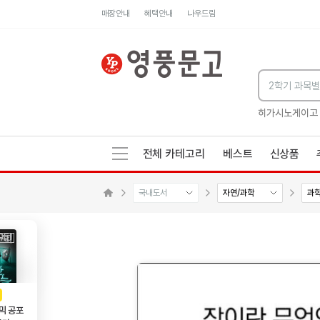
매장안내
혜택안내
나우드림
세네카의 처방전
독하게 돈 공부
성해나 기담집
히가시노게이고
전체 카테고리
베스트
신상품
국내도서
자연/과학
과
수량감소
수량증가
메인으로 이동
AD
광고
믹 공포