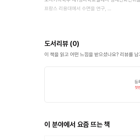
프랑스 리용대에서 수면을 연구,
도쿠시마 교수 역임
역저서:「신경계의 생화학」(파라딘),「머리의 건강」,
도서리뷰 (0)
이 책을 읽고 어떤 느낌을 받으셨나요? 리뷰를 
등
첫
이 분야에서 요즘 뜨는 책