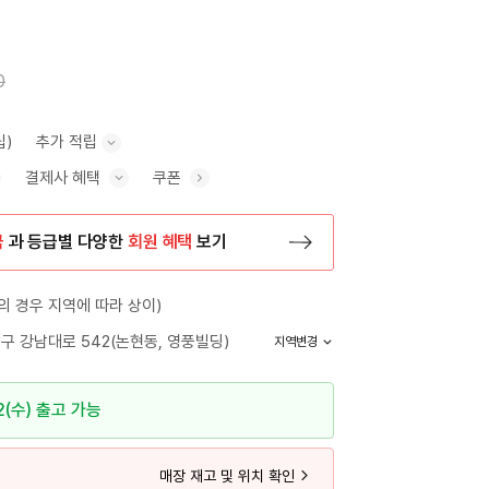
0
립)
추가 적립
결제사 혜택
쿠폰
추가 적립 안내 표시/숨기기
혜택 표시/숨기기
금
과 등급별 다양한
회원 혜택
보기
등록 페이지로 이동
 경우 지역에 따라 상이)
구 강남대로 542(논현동, 영풍빌딩)
지역변경
2(수) 출고 가능
매장 재고 및 위치 확인