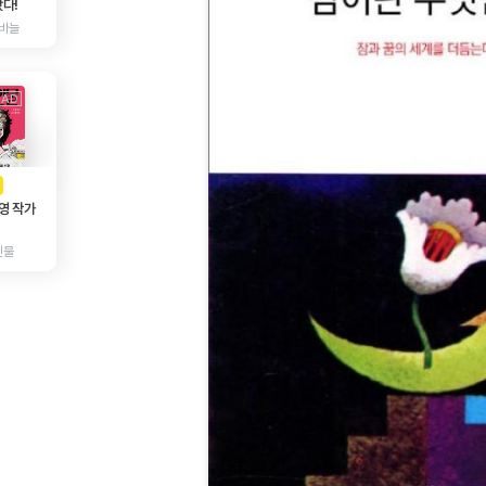
다!
바늘
AD
광고
영 작가
인물