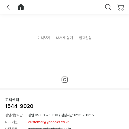
이전
홈으로 이동
닫기
미리보기
내서재 담기
입고알림
고객센터
1544-9020
상담가능시간
평일 09:00 ~ 18:00
/
점심시간 12:15 ~ 13:15
대표 메일
customer@ypbooks.co.kr
대량 주문
webmaster@ypbooks.co.kr