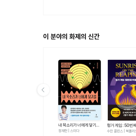
이 분야의 화제의 신간
이전 슬라이드 보기
내 목소리가 너에게 닿기를
 편
여름 편집 후기
헝거 게임 : 50번
- 달콤한 미성 너머 차갑게
날(헝거 게임 시리
정재헌 | 스미다
에밀리 헨리 | 윌북
수잔 콜린스 | 북폴리
버텨온 성우 정재헌의 다정