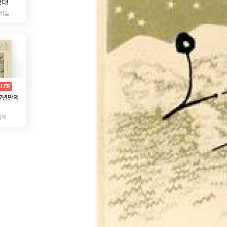
다!
바늘
AD
광고
LLER
 7년만의
감촉