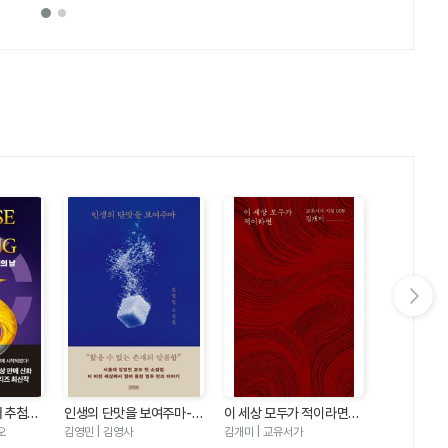
다음 슬라이드 보기
째 추첨의
인생의 단맛을 보여주마-김
이 세상 모두가 적이라면
우리는 여름
즈5)
영민 소설집
(교유서가 시집9)
오
김영민 | 김영사
김개미 | 교유서가
에밀리 헨리 |