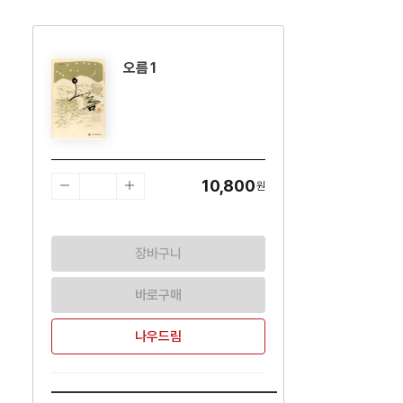
오름 1
수량감소
수량증가
10,800
원
장바구니
바로구매
나우드림