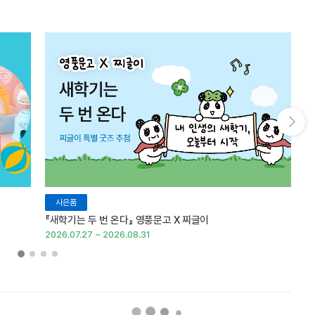
다음 슬라이드 보기
사은품
『새학기는 두 번 온다』 영풍문고 X 찌글이
이
2026.07.27 ~ 2026.08.31
20