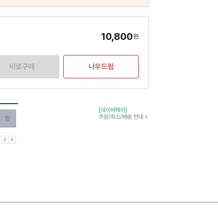
10,800
원
바로구매
나우드림
[네이버페이]
찜하기
주문/취소/배송 안내
이전
다음