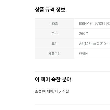
상품 규격 정보
상품상세정보
ISBN
ISBN-13 : 978899
쪽수
260쪽
크기
A5(148mm X 210m
제품구성
단행본
이 책이 속한 분야
소설/에세이/시 > 수필