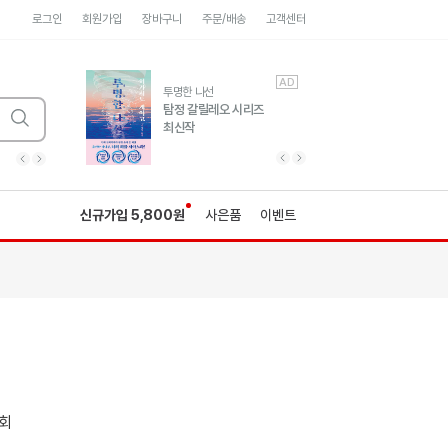
로그인
회원가입
장바구니
주문/배송
고객센터
AD
AD
유럽 도시 기행3
투명한 나선
풍성한 서사와 인문학적
탐정 갈릴레오 시리즈
통찰!
최신작
광고
광고
광고
광고
광고
히가시노게이고 추모
수족관
세네카의 처방전
독하게 돈 공부
성해나 기담집
이전 슬라이드 보기
다음 슬라이드 보기
이전
다음
신규가입 5,800원
사은품
이벤트
회