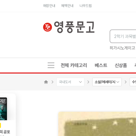
매장안내
혜택안내
나우드림
세네카의 처방전
독하게 돈 공부
성해나 기담집
히가시노게이고
전체 카테고리
베스트
신상품
국내도서
소설/에세이/시
수
수량감소
수량증가
메인으로 이동
AD
광고
믹 공포