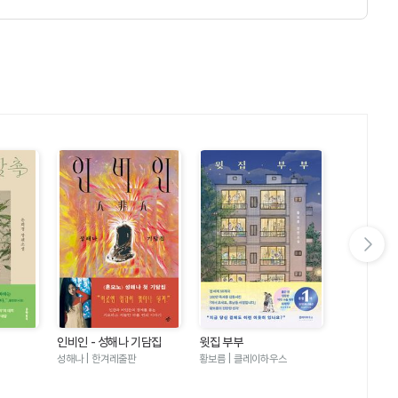
다음 슬라이드 보기
인비인 - 성해나 기담집
윗집 부부
달러구트 꿈 
러구트와 양
성해나 | 한겨레출판
황보름 | 클레이하우스
이미예 | 팩
기