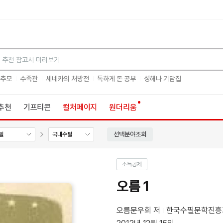
검색
 추모
수족관
세네카의 처방전
독하게 돈 공부
성해나 기담집
추천
기프티콘
컬처페이지
원더리움
선택분야조회
필
국내수필
소득공제
오름 1
오름문우회 저
한국수필문학진흥