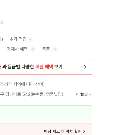
00
립)
추가 적립
결제사 혜택
쿠폰
추가 적립 안내 표시/숨기기
혜택 표시/숨기기
금
과 등급별 다양한
회원 혜택
보기
등록 페이지로 이동
 경우 지역에 따라 상이)
구 강남대로 542(논현동, 영풍빌딩)
지역변경
매장 재고 및 위치 확인