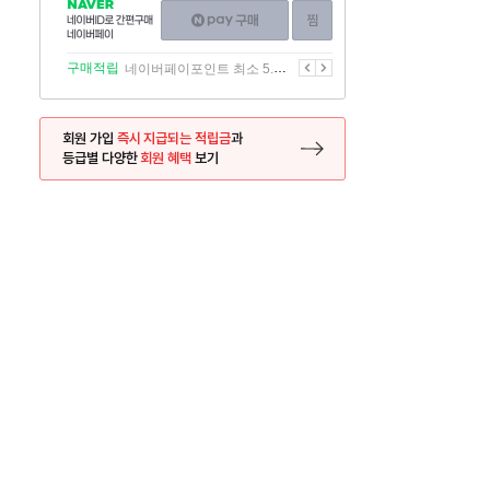
NAVER
네이버페이
찜하기
네이버
구매하기
ID로
간편구매
이전
다음
구매적립
네이버페이포인트 최소 5.5% 적립
네이버페이
회원 가입
즉시 지급되는 적립금
과
등급별 다양한
회원 혜택
보기
등록 페이지로 이동
사은품
사은품
달의 리뷰왕
신규가입시 최대 
26.01.01 ~ 2026.12.31
2025.12.31 ~ 2