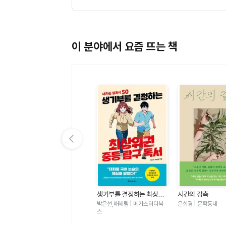
이 분야에서 요즘 뜨는 책
이전 슬라이드 보기
가
우리는 가장 밝은 밤에 헤어
생기부를 결정하는 최상위
시간의 감촉
졌다-도스토옙스키 단편 백
권 중등 탐구 독서 - 대치동
표도르 도스토옙스키 | 윌마
박은선,배혜림 | 메가스터디북
은희경 | 문학동네
야
필독서 50
스