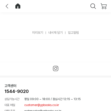
이전
홈으로 이동
닫기
미리보기
내서재 담기
입고알림
고객센터
1544-9020
상담가능시간
평일 09:00 ~ 18:00
/
점심시간 12:15 ~ 13:15
대표 메일
customer@ypbooks.co.kr
대량 주문
webmaster@ypbooks.co.kr