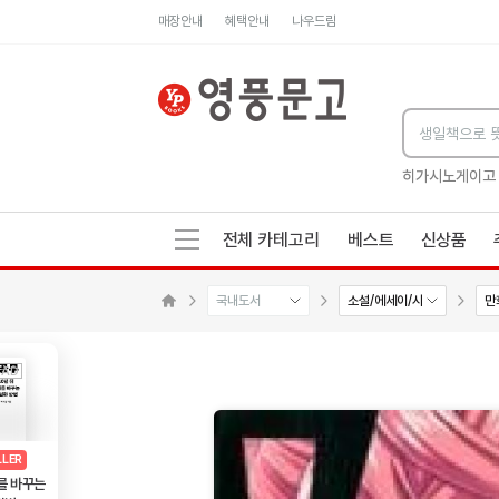
매장안내
혜택안내
나우드림
세네카의 처방전
독하게 돈 공부
성해나 기담집
히가시노게이고
전체 카테고리
베스트
신상품
국내도서
소설/에세이/시
만
메인으로 이동
AD
광고
LLER
를 바꾸는