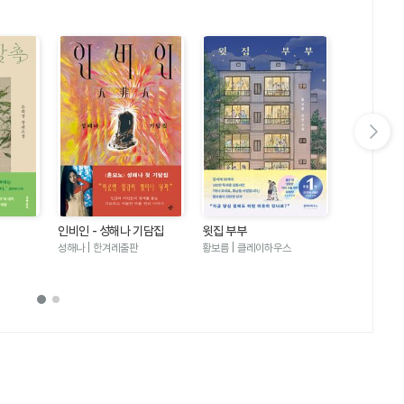
다음 슬라이드 보기
인비인 - 성해나 기담집
윗집 부부
달러구트 꿈 
러구트와 양
성해나 | 한겨레출판
황보름 | 클레이하우스
이미예 | 팩
기