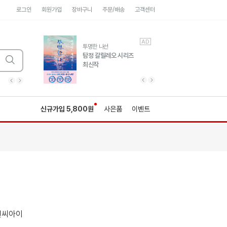
로그인
회원가입
장바구니
주문/배송
고객센터
AD
AD
유럽 도시 기행3
투명한 나선
풍성한 서사와 인문학적
탐정 갈릴레오 시리즈
통찰!
최신작
광고
광고
광고
광고
광고
히가시노게이고 추모
수족관
세네카의 처방전
독하게 돈 공부
성해나 기담집
이전 슬라이드 보기
다음 슬라이드 보기
이전
다음
신규가입 5,800원
사은품
이벤트
원씨아이