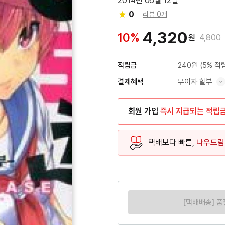
2014년 06월 12일
0
리뷰 0개
4,320
10%
원
4,800
240원
(5% 적
적립금
무이자 할부
결제혜택
혜택 표시/숨기기
회원 가입
즉시 지급되는 적립
택배보다 빠른,
나우드림
[택배배송] 품