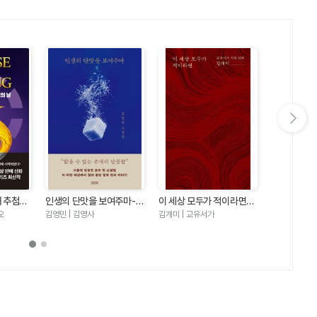
다음 슬라이드 보기
째 추첨의
인생의 단맛을 보여주마-김
이 세상 모두가 적이라면
우리는 여름
즈5)
영민 소설집
(교유서가 시집9)
오
김영민 | 김영사
김개미 | 교유서가
에밀리 헨리 |