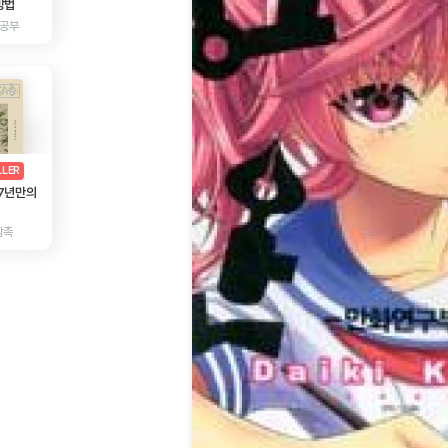
방법
 공부
AD
광고
LLER
 7년만의
감촉