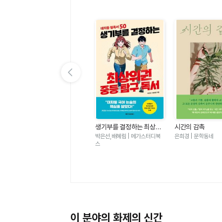
이전 슬라이드 보기
가
우리는 가장 밝은 밤에 헤어
생기부를 결정하는 최상위
시간의 감촉
졌다-도스토옙스키 단편 백
권 중등 탐구 독서 - 대치동
표도르 도스토옙스키 | 윌마
박은선,배혜림 | 메가스터디북
은희경 | 문학동네
야
필독서 50
스
이 분야의 화제의 신간