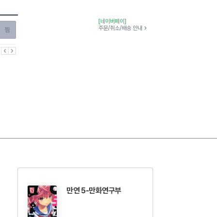
[네이버페이]
찜하기
주문/취소/배송 안내
이전
다음
만연 5-만화연구부