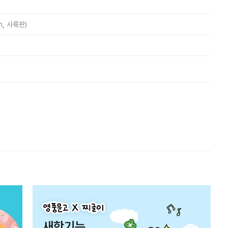
m, 사륙판)