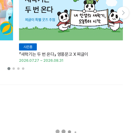
다음 슬라이드 보기
사은품
『새학기는 두 번 온다』 영풍문고 X 찌글이
이
2026.07.27 ~ 2026.08.31
20