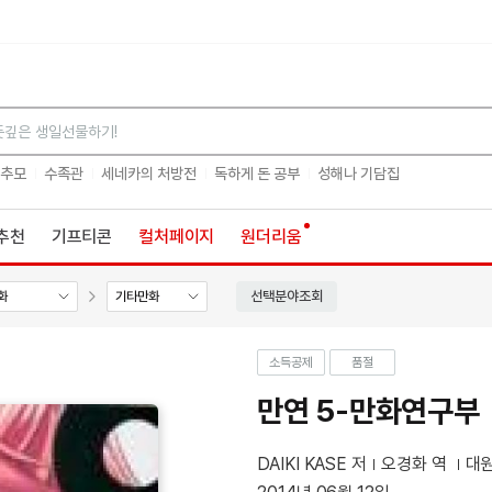
검색
 추모
수족관
세네카의 처방전
독하게 돈 공부
성해나 기담집
추천
기프티콘
컬처페이지
원더리움
선택분야조회
화
기타만화
소득공제
품절
만연 5-만화연구부
DAIKI KASE 저
오경화 역
대