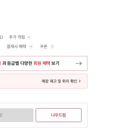
립)
추가 적립
결제사 혜택
쿠폰
추가 적립 안내 표시/숨기기
혜택 표시/숨기기
금
과 등급별 다양한
회원 혜택
보기
등록 페이지로 이동
매장 재고 및 위치 확인
절
나우드림