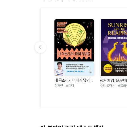
이전 슬라이드 보기
내 목소리가 너에게 닿기를
 편
여름 편집 후기
헝거 게임 : 50번
- 달콤한 미성 너머 차갑게
날(헝거 게임 시리
정재헌 | 스미다
에밀리 헨리 | 윌북
수잔 콜린스 | 북폴리
버텨온 성우 정재헌의 다정
한 노력 이야기