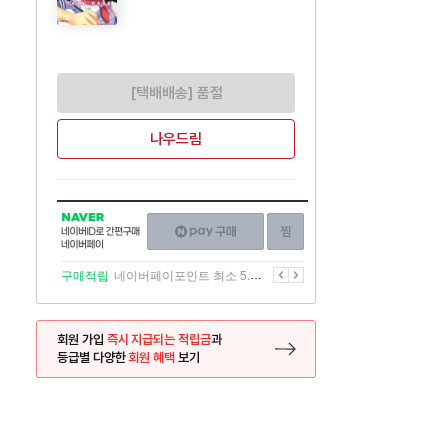
[택배배송] 품절
나우드림
NAVER
네이버페이
찜하기
네이버
구매하기
ID로
간편구매
이전
다음
구매적립
네이버페이포인트 최소 5.5% 적립
네이버페이
회원 가입
즉시 지급되는 적립금
과
등급별 다양한
회원 혜택
보기
등록 페이지로 이동