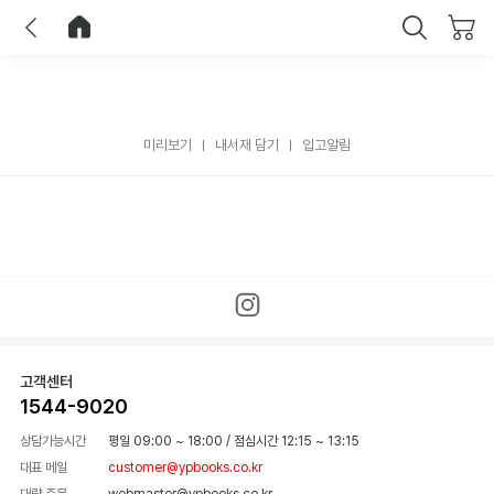
이전
홈으로 이동
닫기
미리보기
내서재 담기
입고알림
고객센터
1544-9020
상담가능시간
평일 09:00 ~ 18:00
/
점심시간 12:15 ~ 13:15
대표 메일
customer@ypbooks.co.kr
대량 주문
webmaster@ypbooks.co.kr