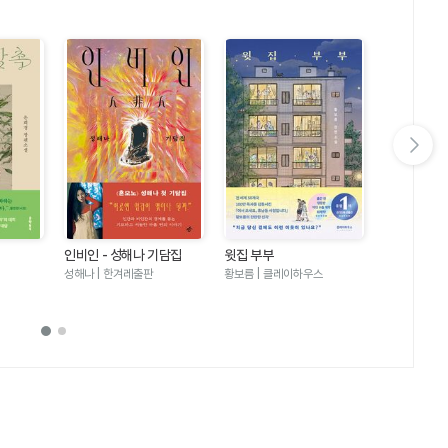
다음 슬라이드 보기
인비인 - 성해나 기담집
윗집 부부
달러구트 꿈 
러구트와 양
성해나 | 한겨레출판
황보름 | 클레이하우스
이미예 | 팩
기