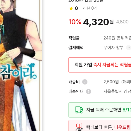
2018년 12월 20일
0
리뷰 0개
4,320
10%
원
4,800
240원
(5% 적
적립금
무이자 할부
결제혜택
혜택 표시/숨기기
회원 가입
즉시 지급되는 적립
2,500원
(해외
배송비
서울특별시 강남
배송안내
안내 열기
안내 열기
지금 택배 주문하면
8/1
택배보다 빠른,
나우드림