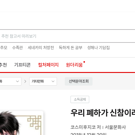
검색
 추모
수족관
세네카의 처방전
독하게 돈 공부
성해나 기담집
추천
기프티콘
컬처페이지
원더리움
선택분야조회
화
기타만화
소득공제
우리 폐하가 신참이라
코스미후지코 저
서울문화사