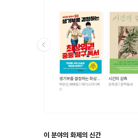
이전 슬라이드 보기
가
우리는 가장 밝은 밤에 헤어
생기부를 결정하는 최상위
시간의 감촉
졌다-도스토옙스키 단편 백
권 중등 탐구 독서 - 대치동
표도르 도스토옙스키 | 윌마
박은선,배혜림 | 메가스터디북
은희경 | 문학동네
야
필독서 50
스
이 분야의 화제의 신간