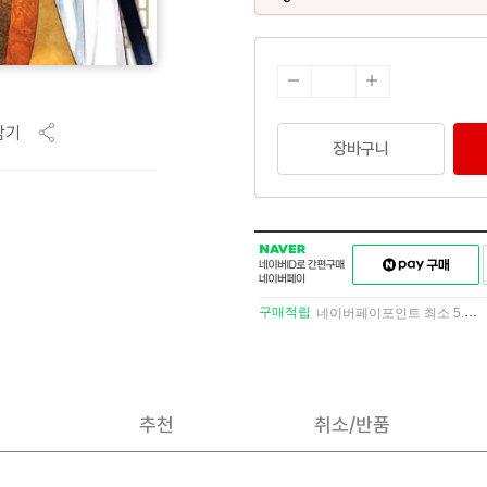
담기
장바구니
NAVER
네이버페이
네이버
구매하기
ID로
간편구매
구매적립
네이버페이포인트 최소 5.5% 적립
네이버페이
추천
취소/반품