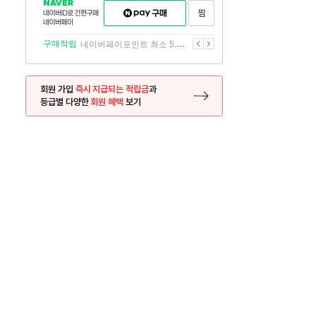
NAVER
네이버페이
찜하기
네이버
구매하기
ID로
간편구매
이전
다음
구매적립
네이버페이포인트 최소 5.5% 적립
네이버페이
회원 가입
즉시 지급되는 적립금
과
등급별 다양한
회원 혜택
보기
등록 페이지로 이동
사은품
사은품
달의 리뷰왕
신규가입시 최대 
26.01.01 ~ 2026.12.31
2025.12.31 ~ 2