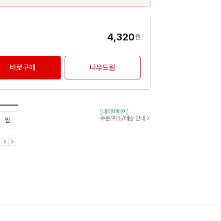
4,320
원
바로구매
나우드림
[네이버페이]
찜하기
주문/취소/배송 안내
이전
다음