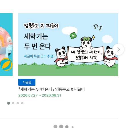
다음 슬라이드 보기
사은품
『새학기는 두 번 온다』 영풍문고 X 찌글이
이
2026.07.27 ~ 2026.08.31
20