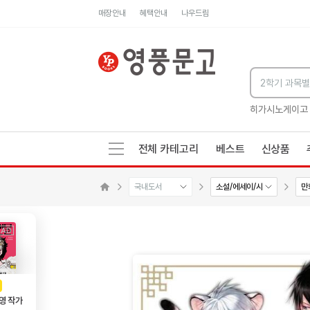
매장안내
혜택안내
나우드림
세네카의 처방전
독하게 돈 공부
성해나 기담집
히가시노게이고
전체 카테고리
베스트
신상품
국내도서
소설/에세이/시
만
수량감소
수량증가
메인으로 이동
AD
광고
영 작가