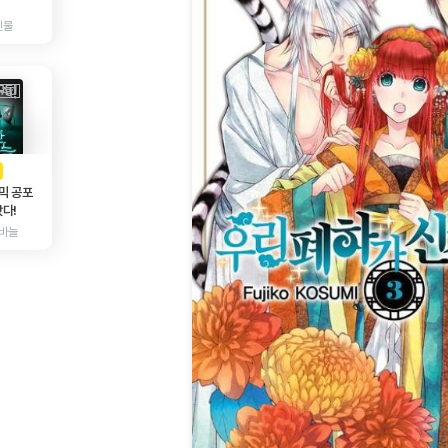
인물
AD
광고
믹 공포
다!
바늘