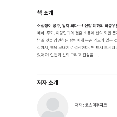
책 소개
소심쟁이 공주, 왕이 되다―! 신참 폐하의 좌충우
폐하, 주화. 이랑립과의 결혼 소동에 젠의 퇴관 
넘길 것을 강권하는 랑립에게 무슨 의도가 있는 
같아서, 젠을 보내기로 결심한다. 「반드시 모시러 
있어요! 인연과 신뢰 그리고 진심을―.
저자 소개
저자 :
코스미후지코