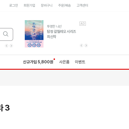
로그인
회원가입
장바구니
주문/배송
고객센터
AD
AD
유럽 도시 기행3
투명한 나선
풍성한 서사와 인문학적
탐정 갈릴레오 시리즈
통찰!
최신작
광고
광고
광고
광고
광고
히가시노게이고 추모
수족관
세네카의 처방전
독하게 돈 공부
성해나 기담집
이전 슬라이드 보기
다음 슬라이드 보기
이전
다음
신규가입 5,800원
사은품
이벤트
 3