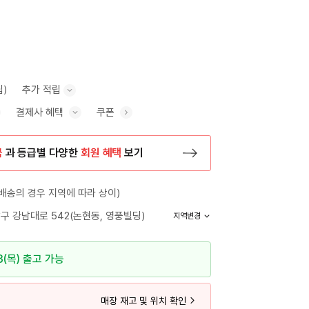
립)
추가 적립
결제사 혜택
쿠폰
추가 적립 안내 표시/숨기기
혜택 표시/숨기기
금
과 등급별 다양한
회원 혜택
보기
등록 페이지로 이동
배송의 경우 지역에 따라 상이)
구 강남대로 542(논현동, 영풍빌딩)
지역변경
3(목) 출고 가능
매장 재고 및 위치 확인