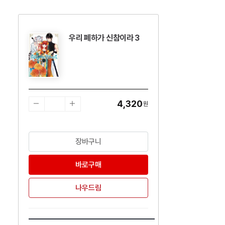
우리 폐하가 신참이라 3
수량감소
수량증가
4,320
원
장바구니
바로구매
나우드림