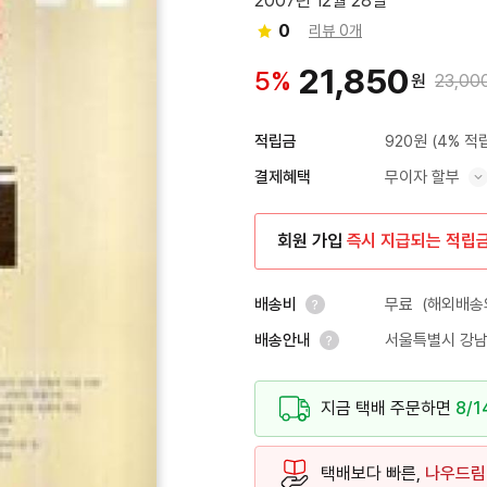
2007년 12월 28일
0
리뷰 0개
21,850
5%
원
23,00
920원
(4% 적
적립금
무이자 할부
결제혜택
혜택 표시/숨기기
회원 가입
즉시 지급되는 적립
무료
(해외배송의
배송비
서울특별시 강남
배송안내
안내 열기
안내 열기
지금 택배 주문하면
8/1
택배보다 빠른,
나우드림