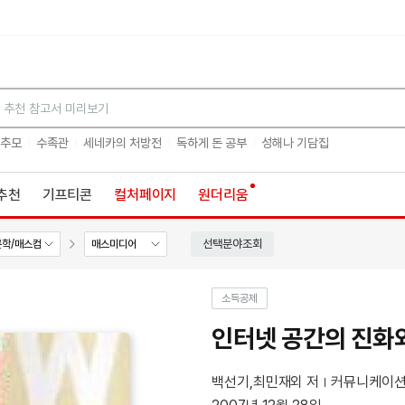
검색
 추모
수족관
세네카의 처방전
독하게 돈 공부
성해나 기담집
추천
기프티콘
컬처페이지
원더리움
선택분야조회
론학/매스컴
매스미디어
소득공제
인터넷 공간의 진화
백선기,최민재외 저
커뮤니케이