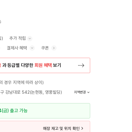
0
립)
추가 적립
결제사 혜택
쿠폰
추가 적립 안내 표시/숨기기
혜택 표시/숨기기
금
과 등급별 다양한
회원 혜택
보기
등록 페이지로 이동
 경우 지역에 따라 상이)
구 강남대로 542(논현동, 영풍빌딩)
지역변경
4(금) 출고 가능
매장 재고 및 위치 확인