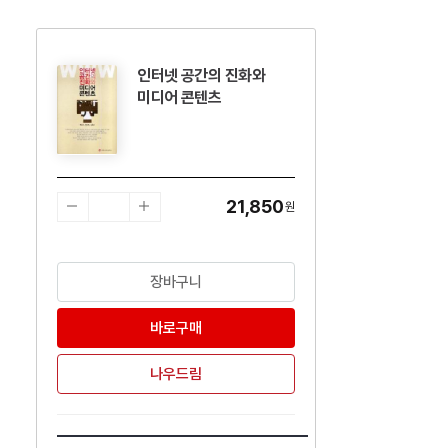
인터넷 공간의 진화와
수량감소
수량증가
미디어 콘텐츠
21,850
원
장바구니
바로구매
나우드림