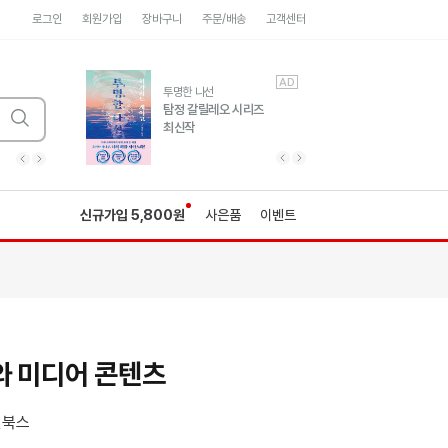
로그인
회원가입
장바구니
주문/배송
고객센터
AD
AD
유럽 도시 기행3
투명한 나선
풍성한 서사와 인문학적
탐정 갈릴레오 시리즈
통찰!
최신작
광고
광고
광고
광고
광고
히가시노게이고 추모
수족관
세네카의 처방전
독하게 돈 공부
성해나 기담집
이전 슬라이드 보기
다음 슬라이드 보기
이전
다음
신규가입 5,800원
사은품
이벤트
와 미디어 콘텐츠
션북스