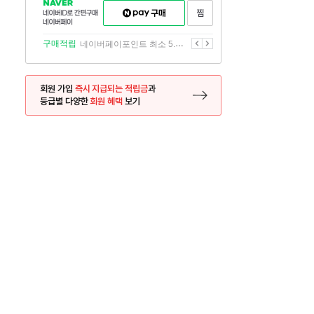
NAVER
네이버페이
찜하기
네이버
구매하기
ID로
간편구매
이전
다음
구매적립
네이버페이포인트 최소 5.5% 적립
네이버페이
회원 가입
즉시 지급되는 적립금
과
등급별 다양한
회원 혜택
보기
등록 페이지로 이동
사은품
사은품
달의 리뷰왕
신규가입시 최대 
26.01.01 ~ 2026.12.31
2025.12.31 ~ 2