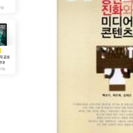
인물
AD
광고
믹 공포
다!
바늘