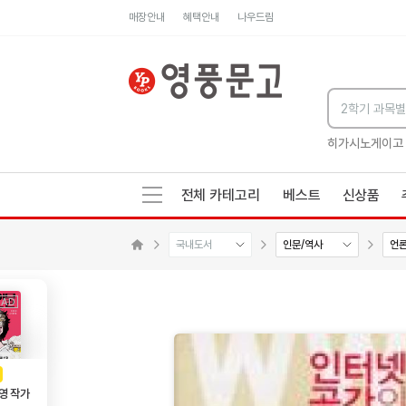
매장안내
혜택안내
나우드림
세네카의 처방전
독하게 돈 공부
성해나 기담집
히가시노게이고
전체 카테고리
베스트
신상품
국내도서
인문/역사
언
수량감소
수량증가
메인으로 이동
AD
광고
영 작가