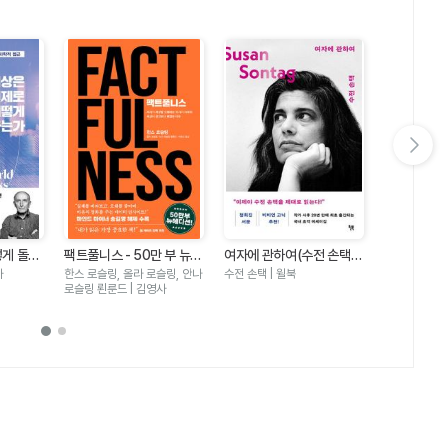
다음 슬라이드 보기
떻게 돌아
팩트풀니스 - 50만 부 뉴에
여자에 관하여(수전 손택
죽음을 넘어
문명을 정
디션
더 텍스트)
넘어(광주5
사
한스 로슬링, 올라 로슬링, 안나
수전 손택 | 윌북
황석영,이재의,
위한 과학
기록)(전면
로슬링 뢴룬드 | 김영사