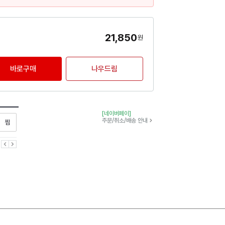
21,850
원
바로구매
나우드림
[네이버페이]
찜하기
주문/취소/배송 안내
이전
다음