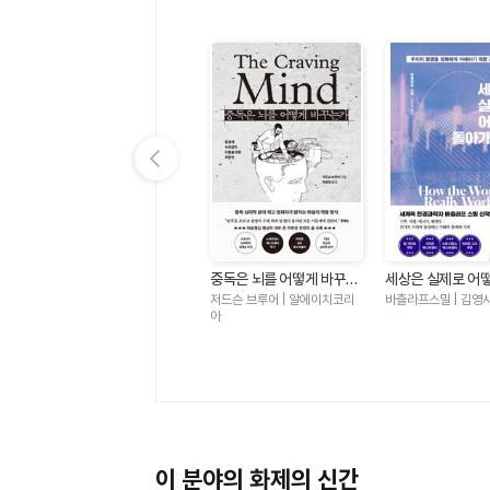
이전 슬라이드 보기
계
한국인의 기원
중독은 뇌를 어떻게 바꾸는
세상은 실제로 어
망
가 - 충동에 사로잡힌 이들
가는가 - 우리의 
박정재 | 바다출판사
저드슨 브루어 | 알에이치코리
바츨라프스밀 | 김영
자
을 위한 처방전
확하게 이해하기 
아
적 접근
이 분야의 화제의 신간