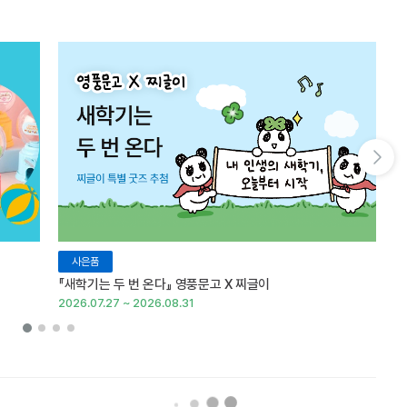
다음 슬라이드 보기
사은품
『새학기는 두 번 온다』 영풍문고 X 찌글이
이
2026.07.27 ~ 2026.08.31
20