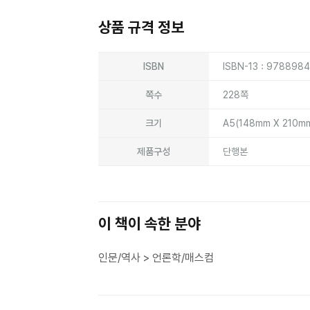
상품 규격 정보
상품상세정보
ISBN
ISBN-13 : 978898
쪽수
228쪽
크기
A5(148mm X 210m
제품구성
단행본
이 책이 속한 분야
인문/역사 > 언론학/매스컴