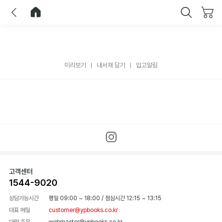
이전
홈으로 이동
닫기
미리보기
내서재 담기
입고알림
고객센터
1544-9020
상담가능시간
평일 09:00 ~ 18:00
/
점심시간 12:15 ~ 13:15
대표 메일
customer@ypbooks.co.kr
대량 주문
webmaster@ypbooks.co.kr