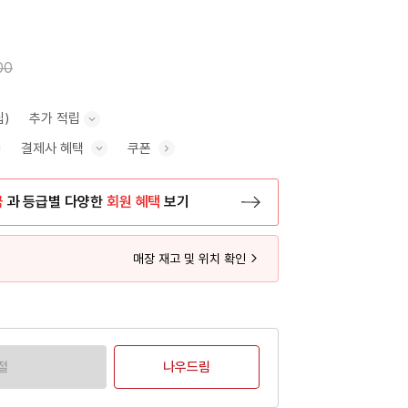
00
립)
추가 적립
결제사 혜택
쿠폰
추가 적립 안내 표시/숨기기
혜택 표시/숨기기
금
과 등급별 다양한
회원 혜택
보기
등록 페이지로 이동
매장 재고 및 위치 확인
절
나우드림