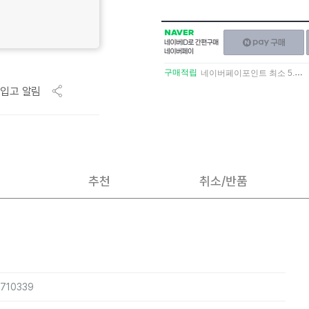
NAVER
네이버페이
네이버
구매하기
ID로
간편구매
구매적립
네이버페이포인트 최소 5.5% 적립
네이버페이
입고 알림
추천
취소/반품
4710339