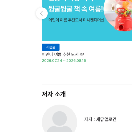
이전 슬라이드 보기
사은품
어린이 여름 추천 도서 🍉
2026.07.24 ~ 2026.08.16
저자 소개
저자 :
새뮤얼로건