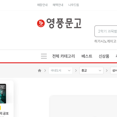
매장안내
혜택안내
나우드림
세네카의 처방전
독하게 돈 공부
성해나 기담집
히가시노게이고
전체 카테고리
베스트
신상품
국내도서
종교
성서
메인으로 이동
AD
광고
믹 공포