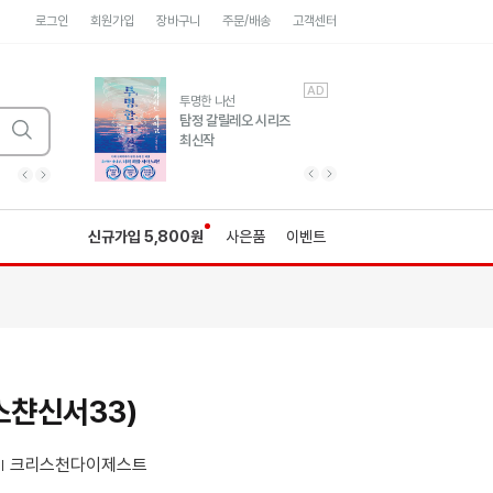
로그인
회원가입
장바구니
주문/배송
고객센터
AD
AD
유럽 도시 기행3
투명한 나선
풍성한 서사와 인문학적
탐정 갈릴레오 시리즈
통찰!
최신작
광고
광고
광고
광고
광고
히가시노게이고 추모
수족관
세네카의 처방전
독하게 돈 공부
성해나 기담집
이전 슬라이드 보기
다음 슬라이드 보기
이전
다음
신규가입 5,800원
사은품
이벤트
챤신서33)
크리스천다이제스트