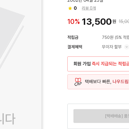
2002년 04월 25일
0
리뷰 0개
13,500
10%
원
15,0
750원
(5% 적
적립금
무이자 할부
결제혜택
혜택 표시/숨기기
회원 가입
즉시 지급되는 적립
택배보다 빠른,
나우드림
[택배배송] 품