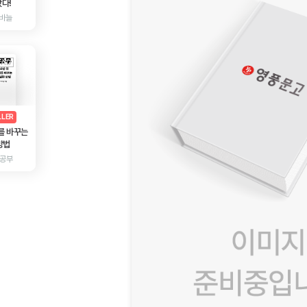
다!
바늘
AD
광고
LLER
를 바꾸는
방법
 공부