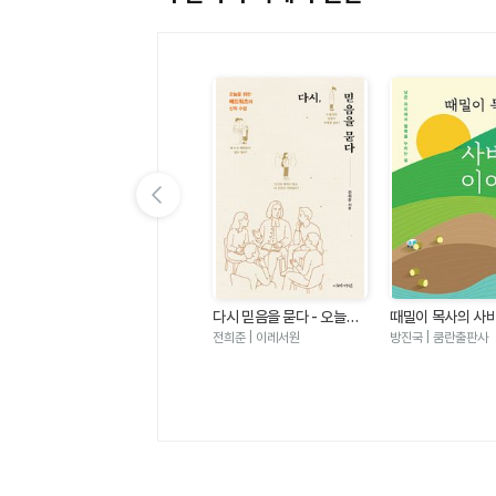
이전 슬라이드 보기
우
마음밭 기경자 - 거친 마음
다시 믿음을 묻다 - 오늘을
때밀이 목사의 사
짜
이 선한 마음이 되기까지
위한 에드워즈의 신학 수업
기
한성열 | 규장
전희준 | 이레서원
방진국 | 쿰란출판사