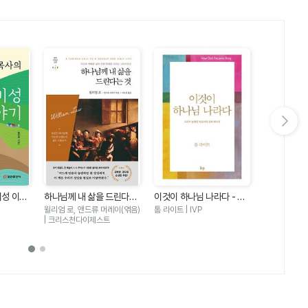
다음 슬라이드 보기
비성 이야
하나님께 내 삶을 드린다는
이것이 하나님 나라다 - 우
마음밭 기경자
것 - 기도와 예배를 넘어 인
리가 놓쳤던 복음서의 진짜
이 선한 마
윌리엄 로, 앤드류 머레이(엮음)
톰 라이트 | IVP
한성열 | 규장
생 전체를 드리는 그리스도
메시지
| 크리스천다이제스트
인(세계기독교고전 6)