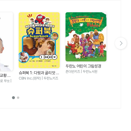
다음 슬라이드 보기
두란노 어린이 그림성경
두란노 어린
존더반키즈 | 두란노서원
슈퍼북 1 : 다윗과 골리앗 편
칼 라퍼튼 | 
 교황 자
- 어린이를 위한 성경 어드
CBN Inc.(원작) | 두란노키즈
 무쏘 |
벤처