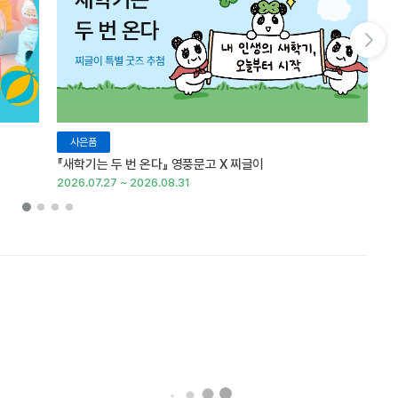
다음 슬라이드 보기
사은품
『새학기는 두 번 온다』 영풍문고 X 찌글이
이
2026.07.27 ~ 2026.08.31
20