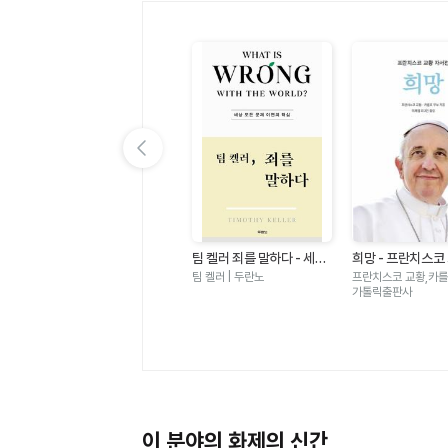
이전 슬라이드 보기
있
가자 가자 건너가자 - 아바
팀 켈러 죄를 말하다 - 세상
희망 - 프란치스코
노
타명상 × 아미타명상
모든 문제 이면의 핵심
서전
월호 | 민족사
팀 켈러 | 두란노
프란치스코 교황,카를로
가톨릭출판사
이 분야의 화제의 신간