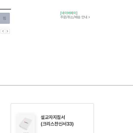
[네이버페이]
찜하기
주문/취소/배송 안내
이전
다음
설교자지침서
(크리스챤신서33)