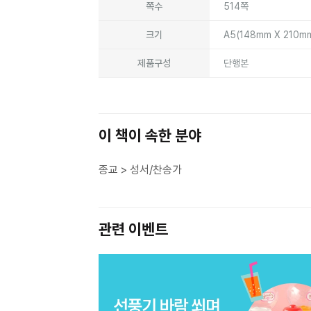
쪽수
514쪽
크기
A5(148mm X 210m
제품구성
단행본
이 책이 속한 분야
종교 > 성서/찬송가
관련 이벤트