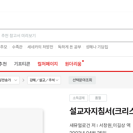
검색
 추모
수족관
세네카의 처방전
독하게 돈 공부
성해나 기담집
추천
기프티콘
컬처페이지
원더리움
선택분야조회
/찬송가
강해／설교／주석
소득공제
품절
설교자지침서(크리스
새뮤얼로건 저
서창원,이길상 역