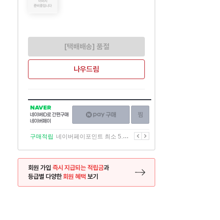
[택배배송] 품절
나우드림
NAVER
네이버페이
찜하기
네이버
구매하기
ID로
간편구매
이전
다음
구매적립
네이버페이포인트 최소 5.5% 적립
네이버페이
회원 가입
즉시 지급되는 적립금
과
등급별 다양한
회원 혜택
보기
등록 페이지로 이동