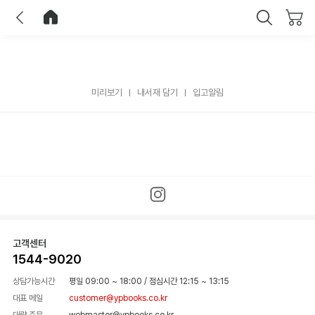
이전
홈으로 이동
닫기
미리보기
내서재 담기
입고알림
고객센터
1544-9020
상담가능시간
평일 09:00 ~ 18:00
/
점심시간 12:15 ~ 13:15
대표 메일
customer@ypbooks.co.kr
대량 주문
webmaster@ypbooks.co.kr