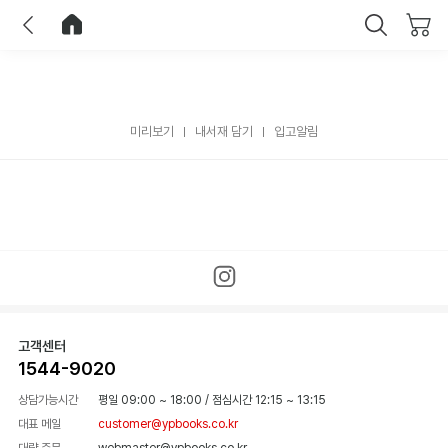
이전
홈으로 이동
닫기
미리보기
내서재 담기
입고알림
고객센터
1544-9020
상담가능시간
평일 09:00 ~ 18:00
/
점심시간 12:15 ~ 13:15
대표 메일
customer@ypbooks.co.kr
대량 주문
webmaster@ypbooks.co.kr