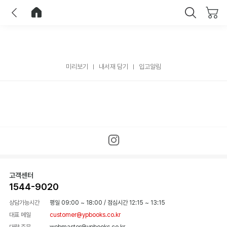
이전
홈으로 이동
닫기
미리보기
내서재 담기
입고알림
고객센터
1544-9020
상담가능시간
평일 09:00 ~ 18:00
/
점심시간 12:15 ~ 13:15
대표 메일
customer@ypbooks.co.kr
대량 주문
webmaster@ypbooks.co.kr