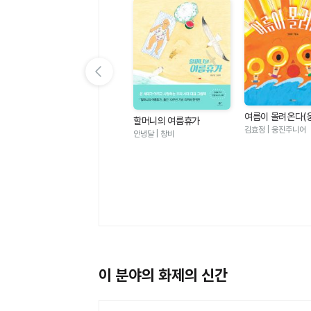
이전 슬라이드 보기
여름이 몰려온다(
할머니의 여름휴가
그림책 123)
김효정 | 웅진주니어
안녕달 | 창비
멜로우TV 팀나빠 1 - 나사
빠진 친구들 (판타지 어드
멜로우TV(원작), 안경순 | 학산
벤처 코믹북)
키즈
이 분야의 화제의 신간