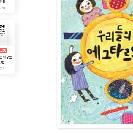
다!
바늘
AD
광고
LLER
를 바꾸는
방법
 공부