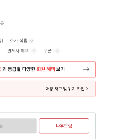
00
립)
추가 적립
결제사 혜택
쿠폰
추가 적립 안내 표시/숨기기
혜택 표시/숨기기
금
과 등급별 다양한
회원 혜택
보기
등록 페이지로 이동
매장 재고 및 위치 확인
절
나우드림