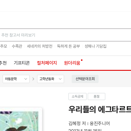
검색
 추모
수족관
세네카의 처방전
독하게 돈 공부
성해나 기담집
추천
기프티콘
컬처페이지
원더리움
선택분야조회
아동문학
고학년동화
소득공제
품절
우리들의 에그타르트
김혜정 저
웅진주니어