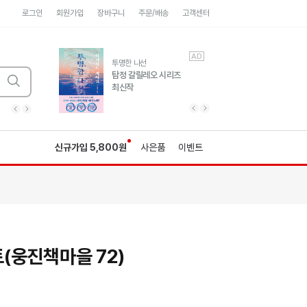
로그인
회원가입
장바구니
주문/배송
고객센터
AD
AD
유럽 도시 기행3
투명한 나선
풍성한 서사와 인문학적
탐정 갈릴레오 시리즈
통찰!
최신작
광고
광고
광고
광고
광고
히가시노게이고 추모
수족관
세네카의 처방전
독하게 돈 공부
성해나 기담집
이전 슬라이드 보기
다음 슬라이드 보기
이전
다음
신규가입 5,800원
사은품
이벤트
(웅진책마을 72)