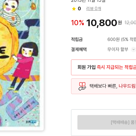
2013년 11월 15일
0
리뷰 0개
10,800
10%
원
12,0
600원
(5% 적
적립금
무이자 할부
결제혜택
혜택 표시/숨기기
회원 가입
즉시 지급되는 적립
택배보다 빠른,
나우드림
[택배배송] 품