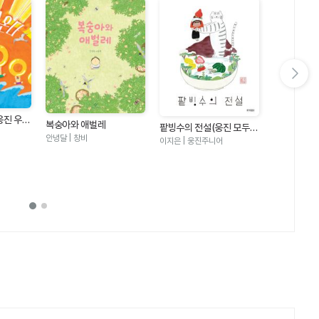
다음 슬라이드 보기
웅진 우리
복숭아와 애벌레
팥빙수의 전설(웅진 모두의
안녕달 | 창비
그림책 21)
이지은 | 웅진주니어
수박 수영장
안녕달 | 창비