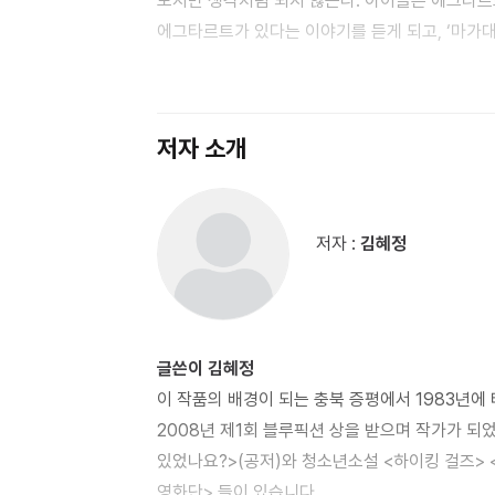
보지만 생각처럼 되지 않는다. 아이들은 에그타르
에그타르트가 있다는 이야기를 듣게 되고, ‘마가
가기 위해 필요한 것은 경비 70만 원과 부모님들
부모님들의 마음도 서서히 돌릴 무렵, 에그타르트
되는데…….
저자 소개
저자 :
김혜정
글쓴이 김혜정
이 작품의 배경이 되는 충북 증평에서 1983년에
2008년 제1회 블루픽션 상을 받으며 작가가 되
있었나요?>(공저)와 청소년소설 <하이킹 걸즈> <
영화단> 들이 있습니다.