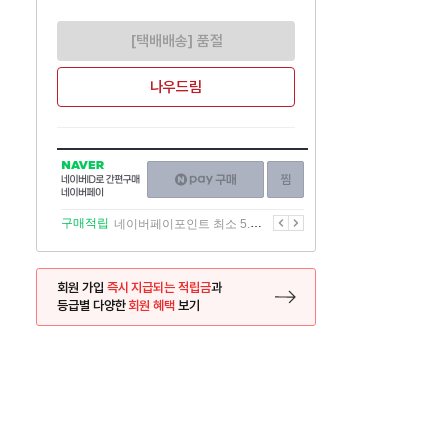
[택배배송] 품절
나우드림
NAVER
네이버페이
찜하기
네이버
구매하기
ID로
간편구매
이전
다음
구매적립
네이버페이포인트 최소 5.5% 적립
네이버페이
회원 가입
즉시 지급되는 적립금
과
등급별 다양한
회원 혜택
보기
등록 페이지로 이동