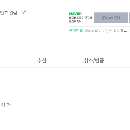
입고 알림
NAVER
네이버페이
네이버
구매하기
ID로
간편구매
구매적립
네이버페이포인트 최소 5.5% 적립
네이버페이
추천
취소/반품
161174