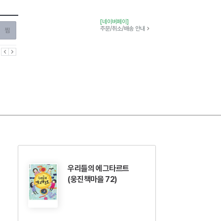
[네이버페이]
찜하기
주문/취소/배송 안내
이전
다음
우리들의 에그타르트
(웅진책마을 72)