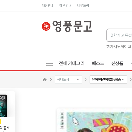
매장안내
혜택안내
나우드림
세네카의 처방전
독하게 돈 공부
성해나 기담집
히가시노게이고
전체 카테고리
베스트
신상품
국내도서
유아/어린이/초등학습
메인으로 이동
AD
광고
믹 공포