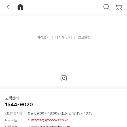
이전
홈으로 이동
닫기
미리보기
내서재 담기
입고알림
고객센터
1544-9020
상담가능시간
평일 09:00 ~ 18:00
/
점심시간 12:15 ~ 13:15
대표 메일
customer@ypbooks.co.kr
대량 주문
webmaster@ypbooks.co.kr