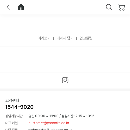
이전
홈으로 이동
닫기
미리보기
내서재 담기
입고알림
고객센터
1544-9020
상담가능시간
평일 09:00 ~ 18:00
/
점심시간 12:15 ~ 13:15
대표 메일
customer@ypbooks.co.kr
대량 주문
webmaster@ypbooks.co.kr