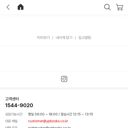
이전
홈으로 이동
닫기
미리보기
내서재 담기
입고알림
고객센터
1544-9020
상담가능시간
평일 09:00 ~ 18:00
/
점심시간 12:15 ~ 13:15
대표 메일
customer@ypbooks.co.kr
대량 주문
webmaster@ypbooks.co.kr