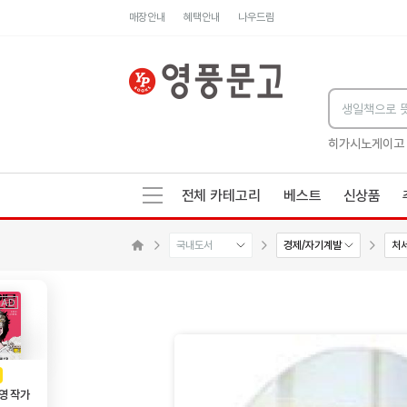
매장안내
혜택안내
나우드림
세네카의 처방전
독하게 돈 공부
성해나 기담집
히가시노게이고
전체 카테고리
베스트
신상품
국내도서
경제/자기계발
처
메인으로 이동
AD
광고
영 작가