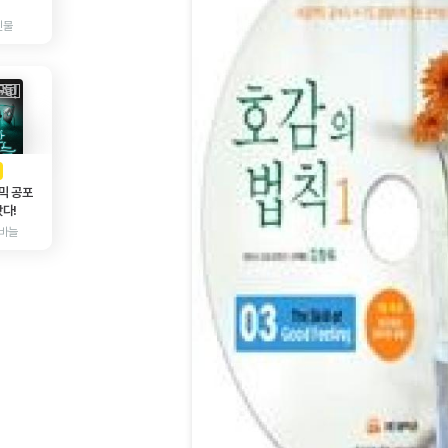
인물
AD
광고
믹 공포
다!
바늘