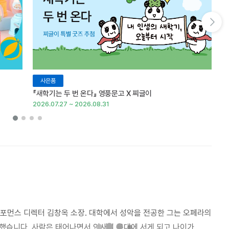
다음 슬라이드 보기
사은품
『새학기는 두 번 온다』 영풍문고 X 찌글이
이
2026.07.27 ~ 2026.08.31
20
포먼스 디렉터 김창옥 소장. 대학에서 성악을 전공한 그는 오페라의
했습니다. 사람은 태어나면서 인새의 무대에 서게 되고 나이가