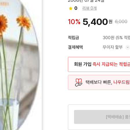
2008년 07월 24일
0
리뷰 0개
5,400
10%
원
6,000
300원
(5% 적
적립금
무이자 할부
결제혜택
혜택 표시/숨기기
회원 가입
즉시 지급되는 적립
택배보다 빠른,
나우드림
[택배배송] 품