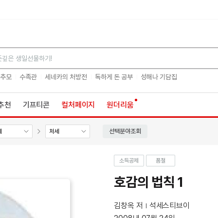
검색
 추모
수족관
세네카의 처방전
독하게 돈 공부
성해나 기담집
추천
기프티콘
컬처페이지
원더리움
선택분야조회
세
처세
소득공제
품절
호감의 법칙 1
김창옥 저
석세스티브이