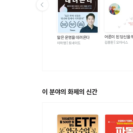
이전 슬라이드 보기
어른이 된 당신을 
 좋
심리학이 이토록 쓸모 있을
말은 운명을 데려온다
왕자의 말 - 삶의 
줄이야
김종원 | 오아시스
그라
박성미 | 한밤의책
이하영 | 토네이도
어버린 나에게 전
순수하고 찬란한 
이 분야의 화제의 신간