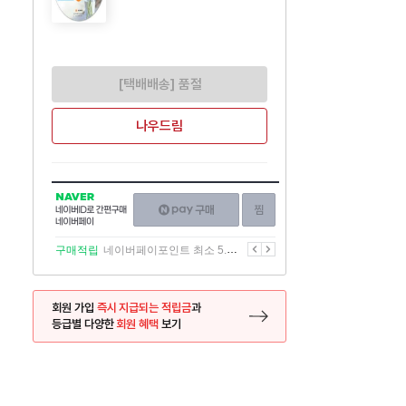
[택배배송] 품절
나우드림
NAVER
네이버페이
찜하기
네이버
구매하기
ID로
간편구매
이전
다음
구매적립
네이버페이포인트 최소 5.5% 적립
네이버페이
회원 가입
즉시 지급되는 적립금
과
등급별 다양한
회원 혜택
보기
등록 페이지로 이동