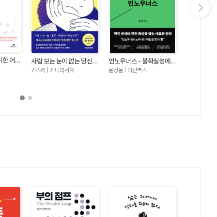
다음 슬라이드 보기
아무도 만만
위한 어린
사람 보는 눈이 없는 당신에
언노우너스 - 불확실성에
대화법
나이토 요시히토
의미를 잃
게 - 상처 주는 사람으로부
뛰어들어 가능성을 발견하
궈즈리 | 지니의서재
윤상윤 | 다산북스
하는 가장
터 나를 구하는 관계 심리학
는 사람들
위로