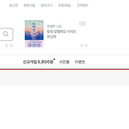
로그인
회원가입
장바구니
주문/배송
고객센터
AD
AD
유럽 도시 기행3
투명한 나선
풍성한 서사와 인문학적
탐정 갈릴레오 시리즈
통찰!
최신작
광고
광고
광고
광고
광고
히가시노게이고 추모
수족관
세네카의 처방전
독하게 돈 공부
성해나 기담집
이전 슬라이드 보기
다음 슬라이드 보기
이전
다음
신규가입 5,800원
사은품
이벤트