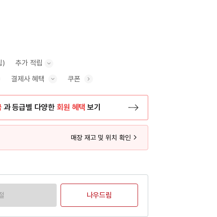
립)
추가 적립
결제사 혜택
쿠폰
추가 적립 안내 표시/숨기기
혜택 표시/숨기기
금
과 등급별 다양한
회원 혜택
보기
등록 페이지로 이동
매장 재고 및 위치 확인
절
나우드림