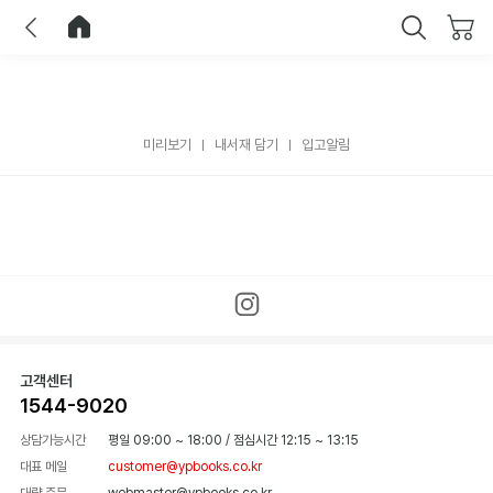
이전
홈으로 이동
닫기
미리보기
내서재 담기
입고알림
고객센터
1544-9020
상담가능시간
평일 09:00 ~ 18:00
/
점심시간 12:15 ~ 13:15
대표 메일
customer@ypbooks.co.kr
대량 주문
webmaster@ypbooks.co.kr