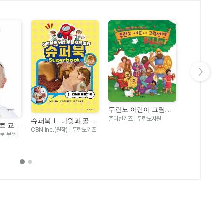
다음 슬라이드 보기
두란노 어린이 그림성
두란노 어
경
존더반키즈 | 두란노서원
경
슈퍼북 1 : 다윗과 골리
칼 라퍼튼 | 
코 교황
앗 편 - 어린이를 위한
CBN Inc.(원작) | 두란노키즈
 무쏘 |
성경 어드벤처