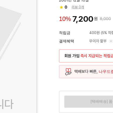
2001년 12월 10일
0
리뷰 0개
7,200
10%
원
8,000
적립금
400원
(5% 적
결제혜택
무이자 할부
혜택 표시/숨기기
회원 가입
즉시 지급되는 적립
택배보다 빠른,
나우드
[택배배송] 