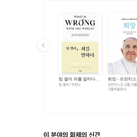
이전 슬라이드 보기
가자 가자 건너가자 -
팀 켈러 죄를 말하다 -
희망 - 프란치스
경
노
아바타명상 × 아미타명
세상 모든 문제 이면의
자서전
월호 | 민족사
팀 켈러 | 두란노
프란치스코 교황,카를로
상
핵심
가톨릭출판사
이 분야의 화제의 신간