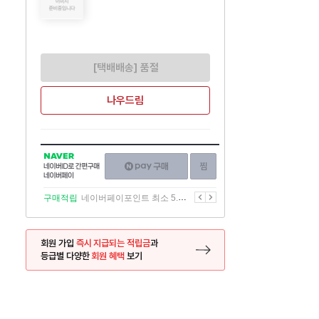
[택배배송] 품절
나우드림
NAVER
네이버페이
찜하기
네이버
구매하기
ID로
간편구매
이전
다음
구매적립
네이버페이포인트 최소 5.5% 적립
네이버페이
회원 가입
즉시 지급되는 적립금
과
등급별 다양한
회원 혜택
보기
등록 페이지로 이동