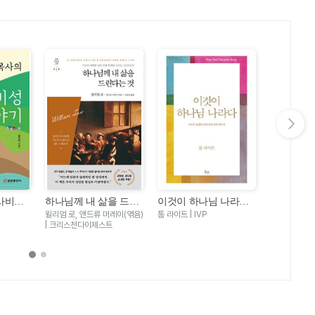
다음 슬라이드 보기
사비성
하나님께 내 삶을 드린
이것이 하나님 나라다 -
마음밭 기경
다는 것 - 기도와 예배
우리가 놓쳤던 복음서
마음이 선
윌리엄 로, 앤드류 머레이(엮음)
톰 라이트 | IVP
한성열 | 규장
를 넘어 인생 전체를 드
| 크리스천다이제스트
의 진짜 메시지
기까지
리는 그리스도인(세계
기독교고전 6)