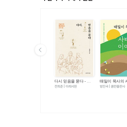
이전 슬라이드 보기
-
마음밭 기경자 - 거친
다시 믿음을 묻다 - 오
때밀이 목사의 
서
마음이 선한 마음이 되
늘을 위한 에드워즈의
이야기
한성열 | 규장
전희준 | 이레서원
방진국 | 쿰란출판사
기까지
신학 수업