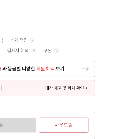
립)
추가 적립
결제사 혜택
쿠폰
추가 적립 안내 표시/숨기기
혜택 표시/숨기기
금
과 등급별 다양한
회원 혜택
보기
등록 페이지로 이동
림
매장 재고 및 위치 확인
품절
나우드림