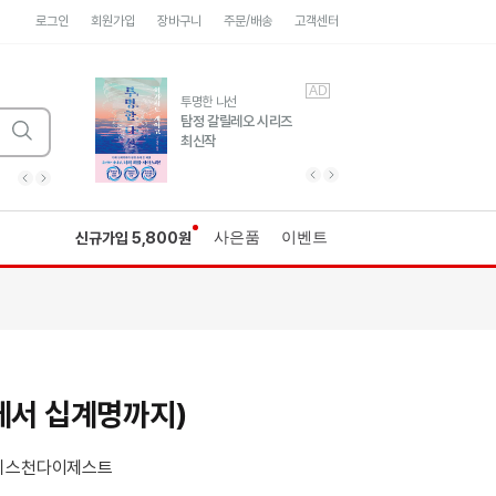
로그인
회원가입
장바구니
주문/배송
고객센터
AD
AD
유럽 도시 기행3
투명한 나선
풍성한 서사와 인문학적
탐정 갈릴레오 시리즈
통찰!
최신작
광고
광고
광고
광고
광고
히가시노게이고 추모
수족관
세네카의 처방전
독하게 돈 공부
성
이전 슬라이드 보기
다음 슬라이드 보기
이전
다음
사은품
이벤트
신규가입 5,800원
에서 십계명까지)
리스천다이제스트