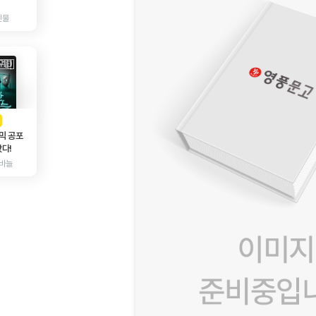
인물
AD
광고
믹 공포
다!
바늘