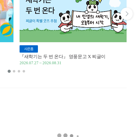
다음 슬라이드 보기
사은품
『새학기는 두 번 온다』 영풍문고 X 찌글이
이
2026.07.27 ~ 2026.08.31
20