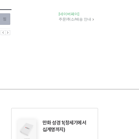
[네이버페이]
찜하기
주문/취소/배송 안내
이전
다음
만화 성경 1(창세기에서
십계명까지)