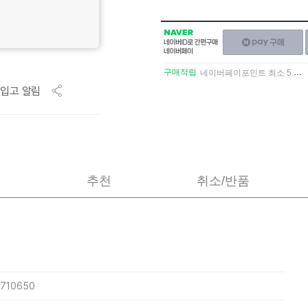
NAVER
네이버페이
네이버
구매하기
ID로
간편구매
구매적립
네이버페이포인트 최소 5.5% 적립
네이버페이
입고 알림
추천
취소/반품
4710650