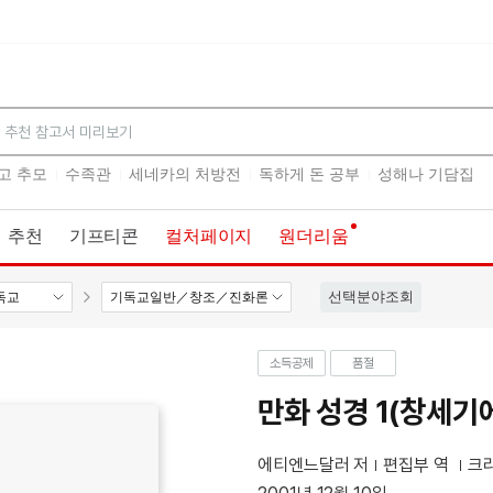
검색
고 추모
수족관
세네카의 처방전
독하게 돈 공부
성해나 기담집
추천
기프티콘
컬처페이지
원더리움
선택분야조회
독교
기독교일반／창조／진화론
소득공제
품절
만화 성경 1(창세기
에티엔느달러 저
편집부 역
크