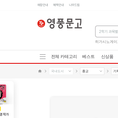
매장안내
혜택안내
나우드림
족관
세네카의 처방전
독하게 돈 공부
성해나 기담집
히가시노게이
전체 카테고리
베스트
신상품
국내도서
종교
기
메인으로 이동
AD
광고
영 작가