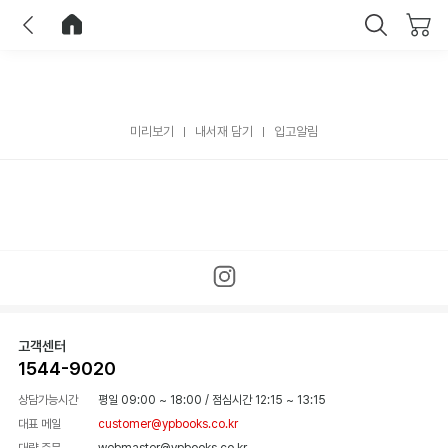
이전
홈으로 이동
닫기
미리보기
내서재 담기
입고알림
고객센터
1544-9020
상담가능시간
평일 09:00 ~ 18:00
/
점심시간 12:15 ~ 13:15
대표 메일
customer@ypbooks.co.kr
대량 주문
webmaster@ypbooks.co.kr