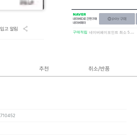
NAVER
네이버페이
네이버
구매하기
ID로
입고 알림
간편구매
구매적립
네이버페이포인트 최소 5.5% 적립
네이버페이
추천
취소/반품
4710452