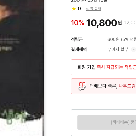
2001년 05월 10일
0
리뷰 0개
10,800
10%
원
12,0
600원
(5% 적
적립금
무이자 할부
결제혜택
혜택 표시/숨기기
회원 가입
즉시 지급되는 적립
택배보다 빠른,
나우드림
[택배배송] 품