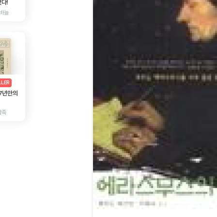
다!
바늘
AD
광고
LLER
 7년만의
감촉