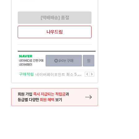
[택배배송] 품절
나우드림
NAVER
네이버페이
찜하기
네이버
구매하기
ID로
간편구매
이전
다음
구매적립
네이버페이포인트 최소 5.5% 적립
네이버페이
회원 가입
즉시 지급되는 적립금
과
등급별 다양한
회원 혜택
보기
등록 페이지로 이동