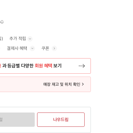
00
립)
추가 적립
결제사 혜택
쿠폰
추가 적립 안내 표시/숨기기
혜택 표시/숨기기
금
과 등급별 다양한
회원 혜택
보기
등록 페이지로 이동
매장 재고 및 위치 확인
절
나우드림