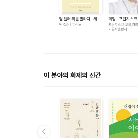
있
가자 가자 건너가자 - 아바
팀 켈러 죄를 말하다 - 세상
희망 - 프란치스코
노
타명상 × 아미타명상
모든 문제 이면의 핵심
서전
월호 | 민족사
팀 켈러 | 두란노
프란치스코 교황,카를로
가톨릭출판사
이 분야의 화제의 신간