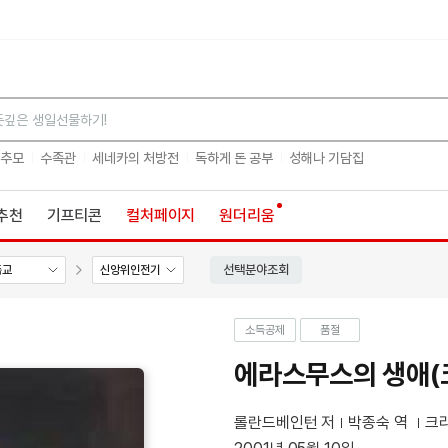
검색
 추모
수족관
세네카의 처방전
독하게 돈 공부
성해나 기담집
추천
기프티콘
컬처페이지
원더리움
선택분야조회
독교
신앙위인전기
소득공제
품절
에라스무스의 생애(크
롤란드베인턴 저
박종숙 역
크