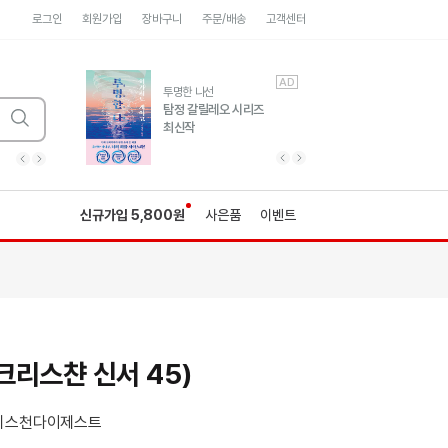
로그인
회원가입
장바구니
주문/배송
고객센터
AD
AD
유럽 도시 기행3
투명한 나선
풍성한 서사와 인문학적
탐정 갈릴레오 시리즈
통찰!
최신작
광고
광고
광고
광고
광고
히가시노게이고 추모
수족관
세네카의 처방전
독하게 돈 공부
성해나 기담집
이전 슬라이드 보기
다음 슬라이드 보기
이전
다음
신규가입 5,800원
사은품
이벤트
리스챤 신서 45)
리스천다이제스트