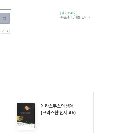
[네이버페이]
찜하기
주문/취소/배송 안내
이전
다음
에라스무스의 생애
(크리스챤 신서 45)