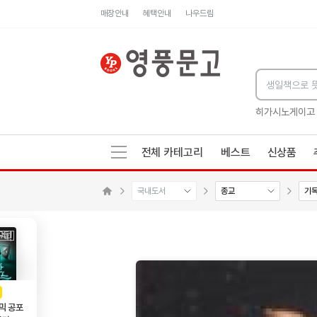
매장안내
혜택안내
나우드림
세네카의 처방전
독하게 돈 공부
성해나 기담집
히가시노게이고
전체 카테고리
베스트
신상품
국내도서
종교
기
메인으로 이동
AD
광고
믹 공포