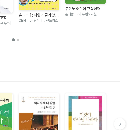
두란노 어린이 그림성경
두란노 어린
존더반키즈 | 두란노서원
슈퍼북 1 : 다윗과 골리앗 편
칼 라퍼튼 | 
 교황 자
- 어린이를 위한 성경 어드
CBN Inc.(원작) | 두란노키즈
 무쏘 |
벤처