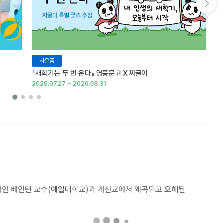
다음 슬라이드 보기
사은품
『새학기는 두 번 온다』 영풍문고 X 찌글이
이
2026.07.27 ~ 2026.08.31
20
인 베인턴 교수(예일대학교)가 개신교에서 왜곡되고 오해된