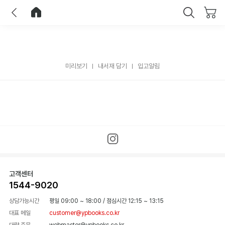
이전
홈으로 이동
닫기
미리보기
내서재 담기
입고알림
고객센터
1544-9020
상담가능시간
평일 09:00 ~ 18:00
/
점심시간 12:15 ~ 13:15
대표 메일
customer@ypbooks.co.kr
대량 주문
webmaster@ypbooks.co.kr